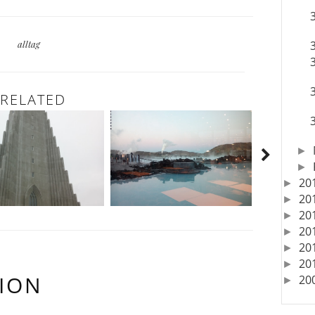
alltag
RELATED
►
►
20
►
20
►
20
►
20
►
20
►
20
►
ION
20
►