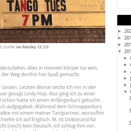
20
►
20
►
20
►
. Quelle:
Ian Ransley
,
CC 2.0
20
▼
►
►
erzufalten. Alles in meinem Körper tut weh.
►
nn der Weg dorthin hat Spaß gemacht.
►
►
 tanzen. Letzten Monat setzte ich mir in den
▼
er gesagt Lindy Hop. Also ging ich zu einer
d schon hatte ich einen Anfängerkurs gebucht.
auch aufgegabelt. Während dem Schnupperkurs
talkte mit einem meiner Tanzpartner, woraufhin
hselte ich auf Englisch. M. ist Doktorand für
ht (noch) kein Deutsch. Ich schlug ihm vor,