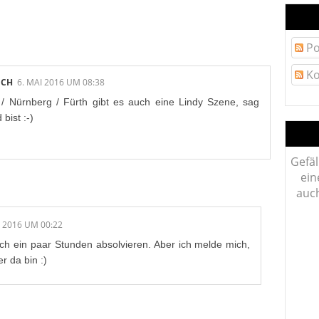
/E:
Po
Ko
ICH
6. MAI 2016 UM 08:38
 / Nürnberg / Fürth gibt es auch eine Lindy Szene, sag
bist :-)
Gefäl
ein
auch
I 2016 UM 00:22
h ein paar Stunden absolvieren. Aber ich melde mich,
r da bin :)