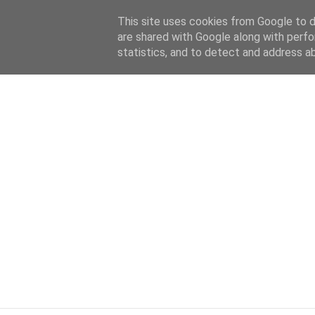
HOME
ABOUT
KATEGORIEN
This site uses cookies from Google to de
are shared with Google along with perfo
statistics, and to detect and address a