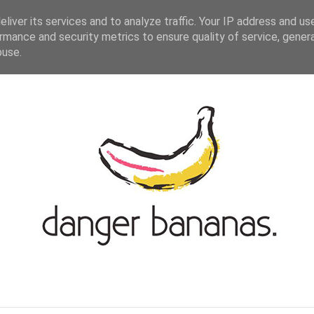
ASIAN-GERMAN BLOGROLL
KONTAKT
liver its services and to analyze traffic. Your IP address and us
rmance and security metrics to ensure quality of service, gene
buse.