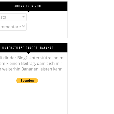
ABONNIEREN VON
sts
mmentare
UNTERSTÜTZE DANGER! BANANAS
lt dir der Blog? Unterstütze ihn mit
em kleinen Beitrag, damit ich mir
 weiterhin Bananen leisten kann!