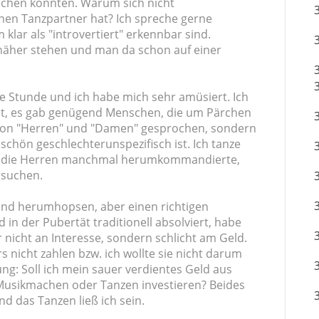
chen könnten. Warum sich nicht
n Tanzpartner hat? Ich spreche gerne
lar als "introvertiert" erkennbar sind.
e näher stehen und man da schon auf einer
e Stunde und ich habe mich sehr amüsiert. Ich
ht, es gab genügend Menschen, die um Pärchen
 von "Herren" und "Damen" gesprochen, sondern
schön geschlechterunspezifisch ist. Ich tanze
ich die Herren manchmal herumkommandierte,
ersuchen.
und herumhopsen, aber einen richtigen
in der Pubertät traditionell absolviert, habe
 nicht an Interesse, sondern schlicht am Geld.
 nicht zahlen bzw. ich wollte sie nicht darum
ung: Soll ich mein sauer verdientes Geld aus
Musikmachen oder Tanzen investieren? Beides
 das Tanzen ließ ich sein.