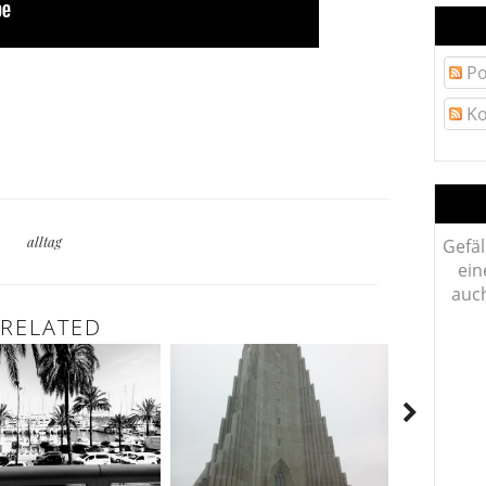
Po
Ko
alltag
Gefäl
ein
auch
RELATED