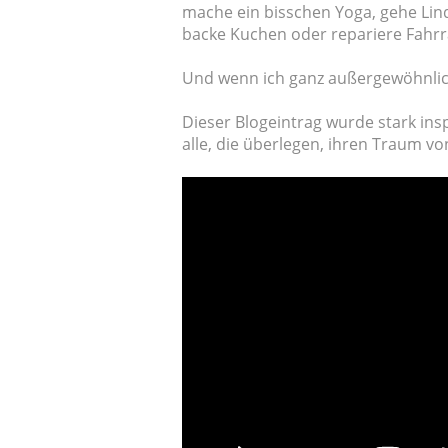
mache ein bisschen Yoga, gehe Lin
backe Kuchen oder repariere Fahrr
Und wenn ich ganz außergewöhnlich 
Dieser Blogeintrag wurde stark ins
alle, die überlegen, ihren Traum vo