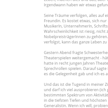
Irgendwann haben wir etwas gefun
Seine Träume verfolgen, alles auf e
Freundin. Es kostet etwas, sich nu
MusikerIn, UnternehmerIn, Schriftst
Wahrscheinlichkeit ist riesig, nicht
NobelpreisträgerInnen zu gehören. 
verfolgst, kann das ganze Leben zu
Gestern Abend fragte Schwesterher
Theaterspielen weitergemacht - hätt
hatte in recht jungen Jahren Theat
Sprechrollen spielen. Darauf sagte i
es die Gelegenheit gab und ich es 
Und das ist die Tugend in meiner Zie
und darf ich viel ausprobieren (ich
bestimmten Spektrum von Aktivitäte
in die tiefsten Tiefen und höchsten 
Generalistin. Wenn ich will, probie