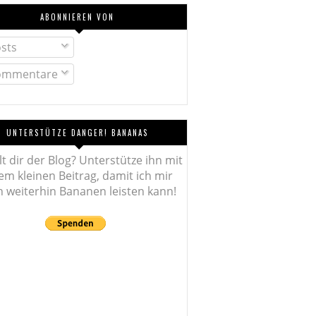
ABONNIEREN VON
sts
mmentare
UNTERSTÜTZE DANGER! BANANAS
lt dir der Blog? Unterstütze ihn mit
em kleinen Beitrag, damit ich mir
 weiterhin Bananen leisten kann!