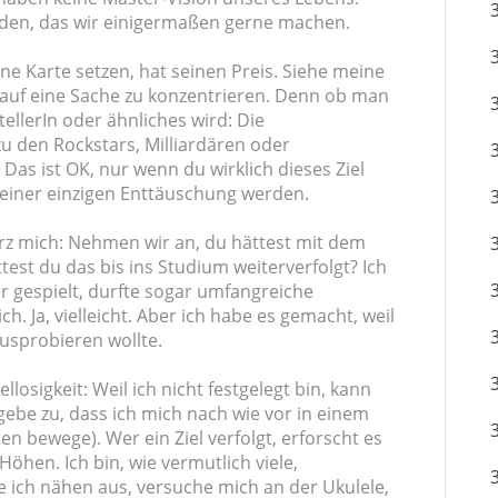
den, das wir einigermaßen gerne machen.
ine Karte setzen, hat seinen Preis. Siehe meine
r auf eine Sache zu konzentrieren. Denn ob man
ellerIn oder ähnliches wird: Die
 zu den Rockstars, Milliardären oder
Das ist OK, nur wenn du wirklich dieses Ziel
 einer einzigen Enttäuschung werden.
z mich: Nehmen wir an, du hättest mit dem
est du das bis ins Studium weiterverfolgt? Ich
er gespielt, durfte sogar umfangreiche
ch. Ja, vielleicht. Aber ich habe es gemacht, weil
ausprobieren wollte.
llosigkeit: Weil ich nicht festgelegt bin, kann
 gebe zu, dass ich mich nach wie vor in einem
n bewege). Wer ein Ziel verfolgt, erforscht es
Höhen. Ich bin, wie vermutlich viele,
re ich nähen aus, versuche mich an der Ukulele,