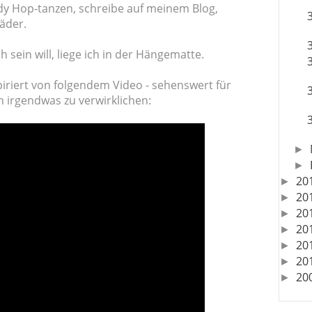
dy Hop-tanzen, schreibe auf meinem Blog,
äder.
sein will, liege ich in der Hängematte.
piriert von folgendem Video - sehenswert für
n irgendwas zu verwirklichen:
►
►
20
►
20
►
20
►
20
►
20
►
20
►
20
►