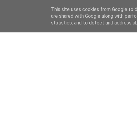
HOME
ABOUT
KATEGORIEN
This site uses cookies from Google to de
are shared with Google along with perfo
statistics, and to detect and address a