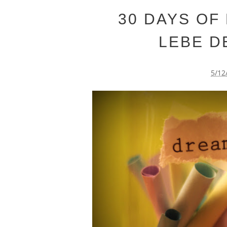
30 DAYS OF 
LEBE D
5/12