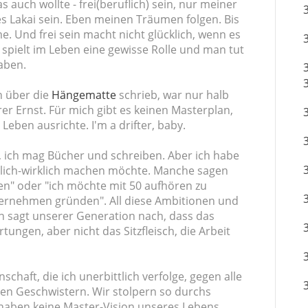
s auch wollte - frei(beruflich) sein, nur meiner
 Lakai sein. Eben meinen Träumen folgen. Bis
me. Und frei sein macht nicht glücklich, wenn es
 spielt im Leben eine gewisse Rolle und man tut
aben.
ch über die
Hängematte
schrieb, war nur halb
erer Ernst. Für mich gibt es keinen Masterplan,
Leben ausrichte. I'm a drifter, baby.
n, ich mag Bücher und schreiben. Aber ich habe
rklich-wirklich machen möchte. Manche sagen
hren" oder "ich möchte mit 50 aufhören zu
ternehmen gründen". All diese Ambitionen und
n sagt unserer Generation nach, dass das
tungen, aber nicht das Sitzfleisch, die Arbeit
schaft, die ich unerbittlich verfolge, gegen alle
en Geschwistern. Wir stolpern so durchs
haben keine Master-Vision unseres Lebens.