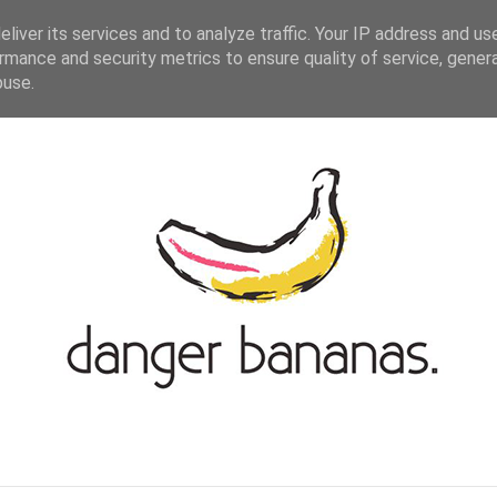
ASIAN-GERMAN BLOGROLL
KONTAKT
liver its services and to analyze traffic. Your IP address and us
rmance and security metrics to ensure quality of service, gene
buse.