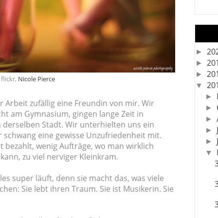
20
►
20
►
20
►
 flickr,
Nicole Pierce
20
▼
►
 Arbeit zufällig eine Freundin von mir. Wir
►
cht am Gymnasium, gingen lange Zeit in
►
 derselben Stadt. Wir unterhielten uns ein
►
hr schwang eine gewisse Unzufriedenheit mit.
►
t bezahlt, wenig Aufträge, wo man wirklich
▼
kann, zu viel nerviger Kleinkram.
es super läuft, denn sie macht das, was viele
hen: Sie lebt ihren Traum. Sie ist Musikerin. Sie