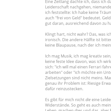
Eine Zeitlang dachte ich, dass ich da
Leidenschaft nachgehen, niemandes
ich feststellte: Ich habe keine Träu
auch "frei von Geld" bedeutet. Geld
gut daran, ausreichend davon zu h
Klingt hart, nicht wahr? Das, was i
ironisch. Die andere Hälfte ist bitt
keine Blaupause, nach der ich mein 
Ich mag Musik, ich mag kreativ sei
keine feste Idee davon, was ich wi
sich: "ich will mal einen Ferrari fa
arbeiten" oder "ich möchte ein Un
Zielsetzungen sind nicht meins. Ma
genau ihr Problem ist: Riesige Erwar
dafür reinzustecken.
Es gibt für mich nicht
die
eine Leiden
Widerstände. So geht es auch mein
Leben, machen dies und das, aber 