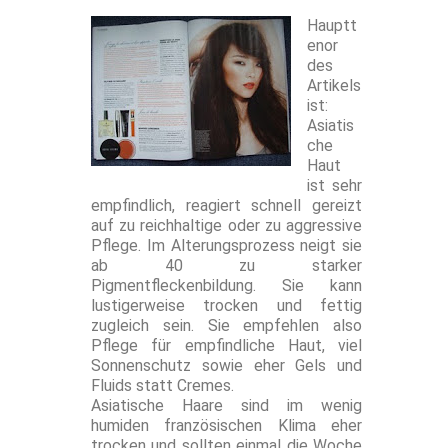
Hauptt
enor
des
Artikels
ist:
Asiatis
che
Haut
ist sehr
empfindlich, reagiert schnell gereizt
auf zu reichhaltige oder zu aggressive
Pflege. Im Alterungsprozess neigt sie
ab 40 zu starker
Pigmentfleckenbildung. Sie kann
lustigerweise trocken und fettig
zugleich sein. Sie empfehlen also
Pflege für empfindliche Haut, viel
Sonnenschutz sowie eher Gels und
Fluids statt Cremes.
Asiatische Haare sind im wenig
humiden französischen Klima eher
trocken und sollten einmal die Woche