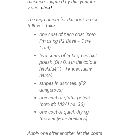
manicure inspired by this youtube
video:
click!
The ingredients for this look are as
follows. Take:
one coat of base coat (here
I'm using P2 Base + Care
Coat)
two coats of light green nail
polish (Olu Olu in the colour
hiluhilu411 - I know, funny
name)
stripes in dark teal (P2
dangerous)
one coat of glitter polish
(here it's VISA! no. 36)
one coat of quick-drying
topcoat (Four Seasons)
Apply one after another, let the coats