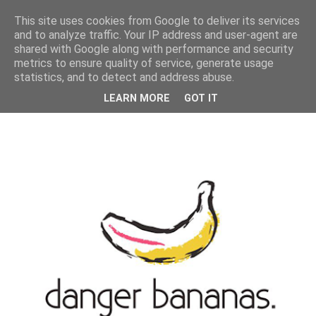
MENU
This site uses cookies from Google to deliver its services
and to analyze traffic. Your IP address and user-agent are
shared with Google along with performance and security
metrics to ensure quality of service, generate usage
statistics, and to detect and address abuse.
LEARN MORE
GOT IT