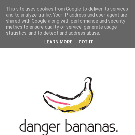
MENU
This site uses cookies from Google to deliver its services
and to analyze traffic. Your IP address and user-agent are
shared with Google along with performance and security
metrics to ensure quality of service, generate usage
statistics, and to detect and address abuse.
LEARN MORE
GOT IT