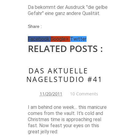
Da bekommt der Ausdruck "die gelbe
Gefahr" eine ganz andere Qualität.
Share :
Facebook
Google+
Twitter
RELATED POSTS :
DAS AKTUELLE
NAGELSTUDIO #41
11/20/2011
10 Comments
I am behind one week... this manicure
comes from the vault. It's cold and
Christmas time is approaching real
fast. Now feast your eyes on this
great jelly red: