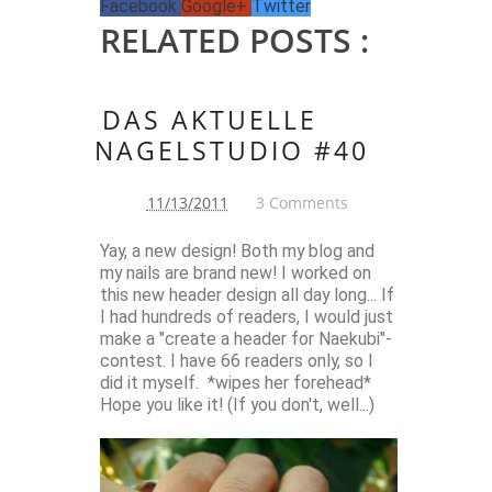
Facebook
Google+
Twitter
RELATED POSTS :
DAS AKTUELLE
NAGELSTUDIO #40
11/13/2011
3 Comments
Yay, a new design! Both my blog and
my nails are brand new! I worked on
this new header design all day long... If
I had hundreds of readers, I would just
make a "create a header for Naekubi"-
contest. I have 66 readers only, so I
did it myself. *wipes her forehead*
Hope you like it! (If you don't, well...)