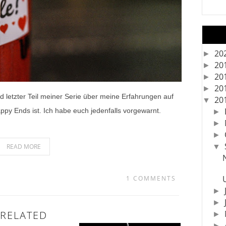
20
►
20
►
20
►
20
►
und letzter Teil meiner Serie über meine Erfahrungen auf
20
▼
appy Ends ist. Ich habe euch jedenfalls vorgewarnt.
►
►
►
READ MORE
▼
1 COMMENTS
►
►
RELATED
►
►