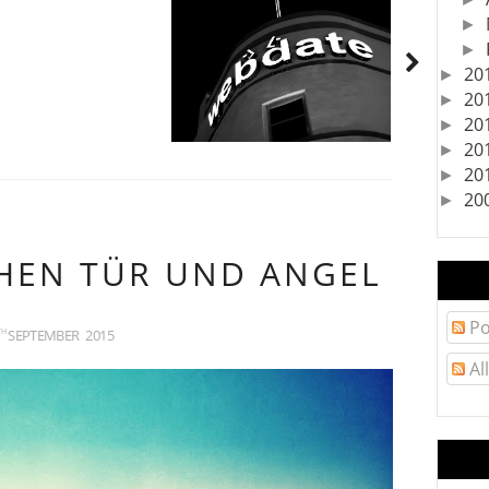
►
►
20
►
20
►
20
►
20
►
20
►
20
►
HEN TÜR UND ANGEL
Po
SEPTEMBER
2015
TH
Al