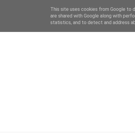
HOME
ABOUT
KATEGORIEN
This site uses cookies from Google to de
are shared with Google along with perfo
statistics, and to detect and address a