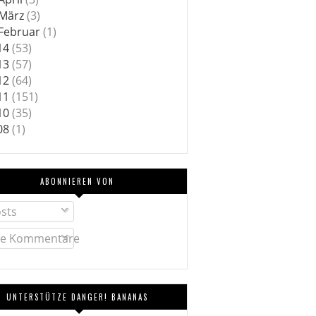
März
(3)
Februar
(1)
14
(53)
13
(57)
12
(64)
11
(151)
10
(35)
08
(1)
ABONNIEREN VON
sts
le Kommentare
UNTERSTÜTZE DANGER! BANANAS