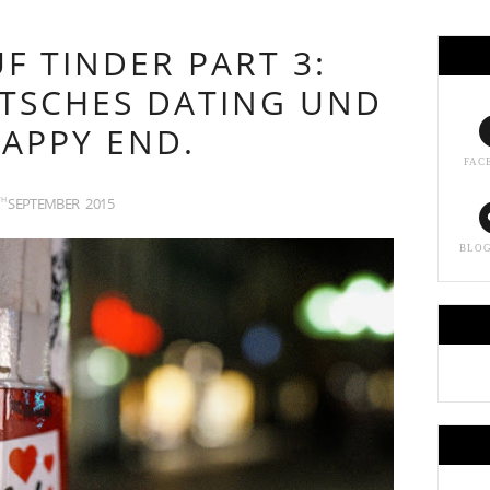
F TINDER PART 3:
UTSCHES DATING UND
HAPPY END.
FAC
SEPTEMBER
2015
TH
BLO