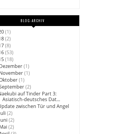
BLOG-ARCHIV
20
(1)
18
(2)
17
(8)
16
(53)
15
(18)
Dezember
(1)
November
(1)
Oktober
(1)
September
(2)
Naekubi auf Tinder Part 3:
Asiatisch-deutsches Dat...
Update zwischen Tür und Angel
Juli
(2)
Juni
(2)
Mai
(2)
April
(3)