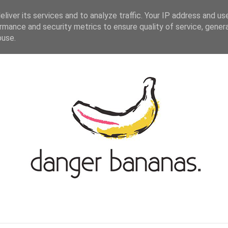
ASIAN-GERMAN BLOGROLL
KONTAKT
liver its services and to analyze traffic. Your IP address and us
rmance and security metrics to ensure quality of service, gene
buse.