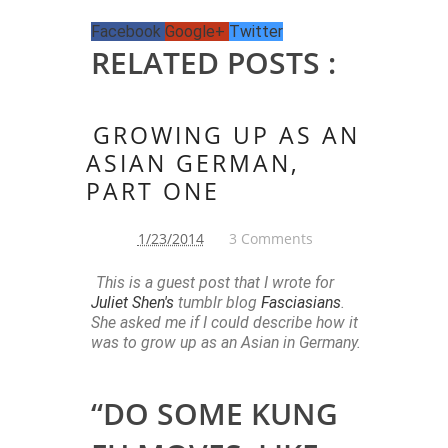
Facebook
Google+
Twitter
RELATED POSTS :
GROWING UP AS AN
ASIAN GERMAN,
PART ONE
1/23/2014
3 Comments
This is a guest post that I wrote for
Juliet Shen's
tumblr blog
Fasciasians
.
She asked me if I could describe how it
was to grow up as an Asian in Germany.
“DO SOME KUNG