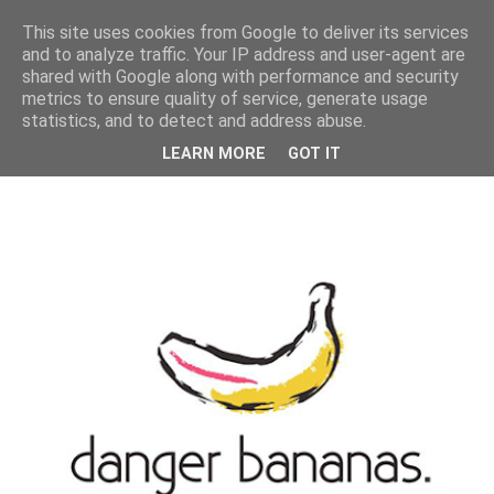
MENU
This site uses cookies from Google to deliver its services
and to analyze traffic. Your IP address and user-agent are
shared with Google along with performance and security
metrics to ensure quality of service, generate usage
statistics, and to detect and address abuse.
LEARN MORE
GOT IT