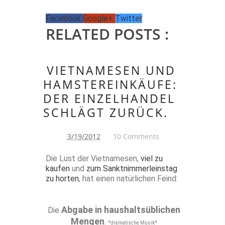
Facebook
Google+
Twitter
RELATED POSTS :
VIETNAMESEN UND
HAMSTEREINKÄUFE:
DER EINZELHANDEL
SCHLÄGT ZURÜCK.
3/19/2012
10 Comments
Die Lust der Vietnamesen,
viel zu
kaufen
und
zum Sanktnimmerleinstag
zu horten
, hat einen natürlichen Feind:
Abgabe in haushaltsüblichen
Die
Mengen
.
*dramatische Musik*