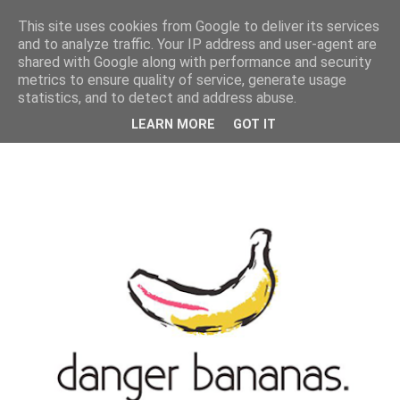
MENU
This site uses cookies from Google to deliver its services
and to analyze traffic. Your IP address and user-agent are
shared with Google along with performance and security
metrics to ensure quality of service, generate usage
statistics, and to detect and address abuse.
LEARN MORE
GOT IT