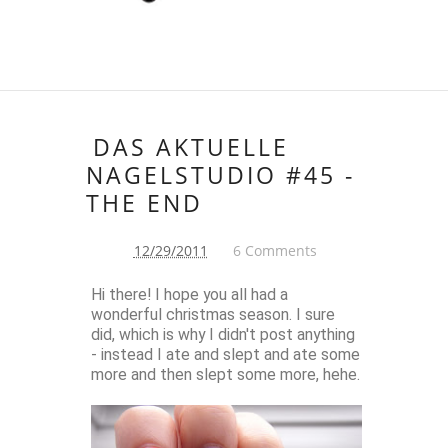
DAS AKTUELLE
NAGELSTUDIO #45 -
THE END
12/29/2011
6 Comments
Hi there! I hope you all had a
wonderful christmas season. I sure
did, which is why I didn't post anything
- instead I ate and slept and ate some
more and then slept some more, hehe.