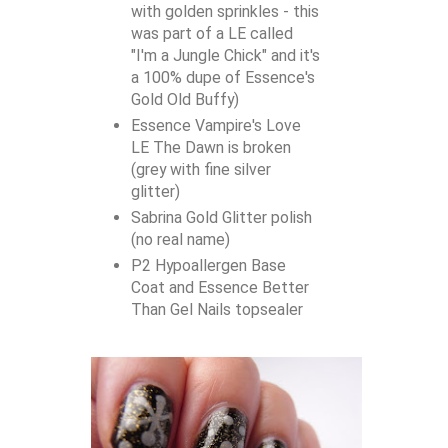
with golden sprinkles - this
was part of a LE called
"I'm a Jungle Chick" and it's
a 100% dupe of Essence's
Gold Old Buffy)
Essence Vampire's Love
LE The Dawn is broken
(grey with fine silver
glitter)
Sabrina Gold Glitter polish
(no real name)
P2 Hypoallergen Base
Coat and Essence Better
Than Gel Nails topsealer