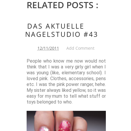
RELATED POSTS :
DAS AKTUELLE
NAGELSTUDIO #43
12/11/2011
Add Comment
People who know me now would not
think that I was a very girly girl when I
was young (like, elementary school). I
loved pink. Clothes, accessories, pens
etc. I was the pink power ranger, hehe.
My sister always liked yellow, so it was
easy for my mum to tell what stuff or
toys belonged to who.