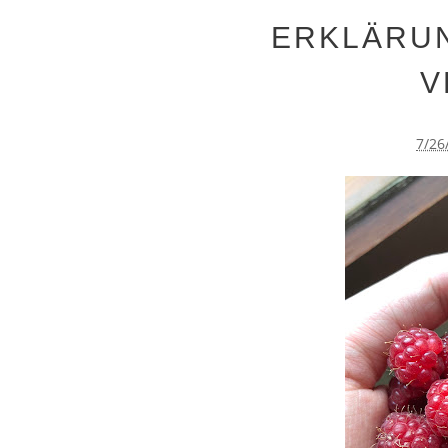
ERKLÄRU
V
7/26