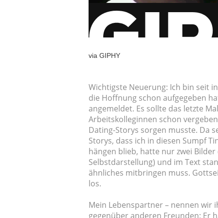
via GIPHY
Wichtigste Neuerung: Ich bin seit i
die Hoffnung schon aufgegeben hatt
angemeldet. Es sollte das letzte Mal
Arbeitskolleginnen schon vergeben
Dating-Storys sorgen musste. Da se
Storys, dass ich in diesen Sumpf Ti
hängen blieb, hatte nur zwei Bilder
Selbstdarstellung) und im Text sta
ähnliches mitbringen muss. Gottsei
los.
Mein Lebenspartner – nennen wir ih
gegenüber anderen Freunden: Er h