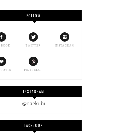
FOLLOW
EBOOK
TWITTER
INSTAGRAM
GLOVIN
PINTEREST
INSTAGRAM
@naekubi
FACEBOOK