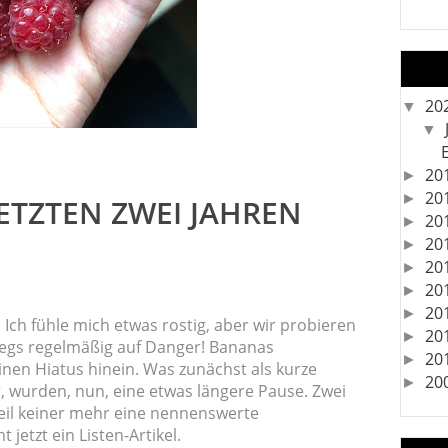
20
▼
▼
20
►
20
►
LETZTEN ZWEI JAHREN
20
►
20
►
20
►
20
►
20
►
Ich fühle mich etwas rostig, aber wir probieren
20
►
bwegs regelmäßig auf Danger! Bananas
20
►
inen Hiatus hinein. Was zunächst als kurze
20
►
, wurden, nun, eine etwas längere Pause. Zwei
eil keiner mehr eine nennenswerte
etzt ein Listen-Artikel.