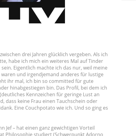
nzwischen drei Jahren glücklich vergeben. Als ich
e, habe ich mich ein weiteres Mal auf Tinder
 sein. Eigentlich machte ich das nur, weil meine
 waren und irgendjemand anderes für lustige
ht ihr mal, ich bin so committed für gute
nder hinabgestiegen bin. Das Profil, bei dem ich
 (deutliches Kennzeichen für geringe Lust an
nd, dass keine Frau einen Tauchschein oder
dank. Eine Couchpotato wie ich. Und so ging es
n Jef – hat einen ganz gewichtigen Vorteil
at Philosophie studiert (Schwerpunkt Adorno