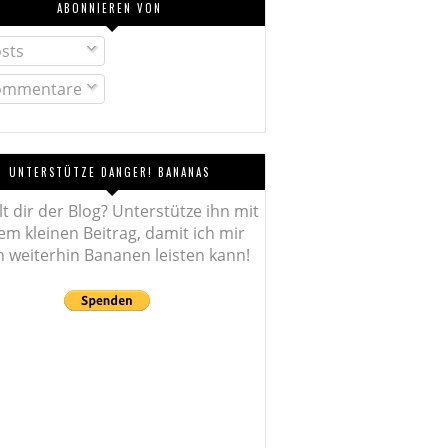
ABONNIEREN VON
sts
mmentare
UNTERSTÜTZE DANGER! BANANAS
lt dir der Blog? Unterstütze ihn mit
em kleinen Beitrag, damit ich mir
 weiterhin Bananen leisten kann!