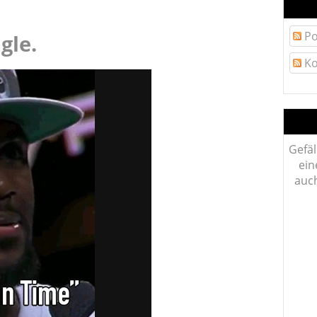
Po
gle.
Ko
Gefäl
ein
auch