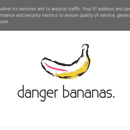
ASIAN-GERMAN BLOGROLL
KONTAKT
liver its services and to analyze traffic. Your IP address and us
rmance and security metrics to ensure quality of service, gene
buse.