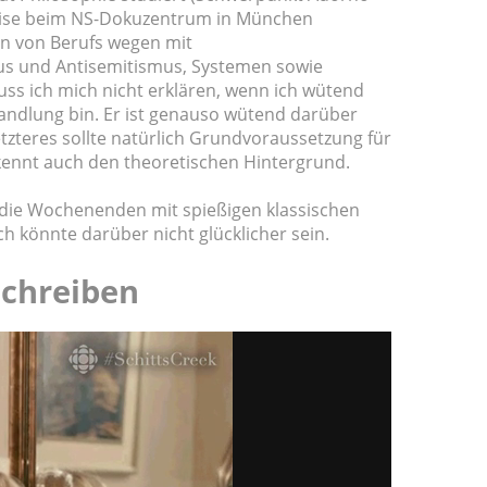
weise beim NS-Dokuzentrum in München
hon von Berufs wegen mit
s und Antisemitismus, Systemen sowie
ss ich mich nicht erklären, wenn ich wütend
handlung bin. Er ist genauso wütend darüber
tzteres sollte natürlich Grundvoraussetzung für
 kennt auch den theoretischen Hintergrund.
d die Wochenenden mit spießigen klassischen
 könnte darüber nicht glücklicher sein.
 Schreiben