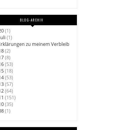
BLOG-ARCHIV
20
(1)
Juli
(1)
Erklärungen zu meinem Verbleib
18
(2)
17
(8)
16
(53)
15
(18)
14
(53)
13
(57)
12
(64)
11
(151)
10
(35)
08
(1)