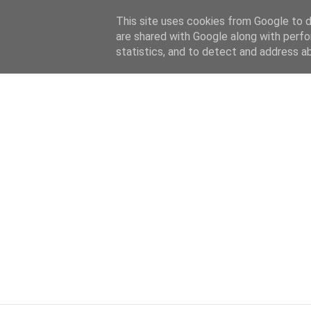
HOME
ABOUT
KATEGORIEN
This site uses cookies from Google to de
are shared with Google along with perfo
statistics, and to detect and address a