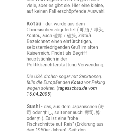
viele, aber es gibt sie. Hier eine kleine,
auf keinen Fall erschöpfende Auswahl.
Kotau
- der, wurde aus dem
Chinesischen abgeleitet (
叩頭
/
叩头
,
kòutóu
, auch
磕頭
/
磕头
,
kētóu
).
Bezeichnet einen ehrfürchtigen,
selbsterniedrigenden Gruß im alten
Kaiserreich. Findet als Begriff
hauptsächlich in der
Politikberichterstattung Verwendung:
Die USA drohen sogar mit Sanktionen,
falls die Europäer den
Kotau
vor Peking
wagen sollten.
(
tagesschau.de vom
15.04.2005
)
Sushi
- das, aus dem Japanischen
(寿
司
oder
すし
, seltener auch:
壽司, 鮨
oder
鮓
). Es ist eine "rohe
Fischschnitte auf Reis" (Erklärung aus
den 1960er Jahren). Seit den