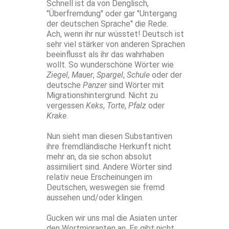
Schnell ist da von Denglisch,
"Überfremdung" oder gar "Untergang
der deutschen Sprache" die Rede.
Ach, wenn ihr nur wüsstet! Deutsch ist
sehr viel stärker von anderen Sprachen
beeinflusst als ihr das wahrhaben
wollt. So wunderschöne Wörter wie
Ziegel
,
Mauer
,
Spargel
,
Schule
oder der
deutsche
Panzer
sind Wörter mit
Migrationshintergrund. Nicht zu
vergessen
Keks
,
Torte
,
Pfalz
oder
Krake
.
Nun sieht man diesen Substantiven
ihre fremdländische Herkunft nicht
mehr an, da sie schon absolut
assimiliert sind. Andere Wörter sind
relativ neue Erscheinungen im
Deutschen, weswegen sie fremd
aussehen und/oder klingen.
Gucken wir uns mal die Asiaten unter
den Wortmigranten an. Es gibt nicht