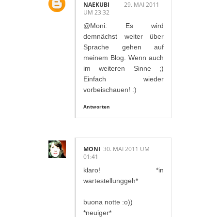
NAEKUBI
29. MAI 2011
UM 23:32
@Moni: Es wird
demnächst weiter über
Sprache gehen auf
meinem Blog. Wenn auch
im weiteren Sinne ;)
Einfach wieder
vorbeischauen! :)
Antworten
MONI
30. MAI 2011 UM
01:41
klaro! *in
wartestellunggeh*
buona notte :o))
*neuiger*