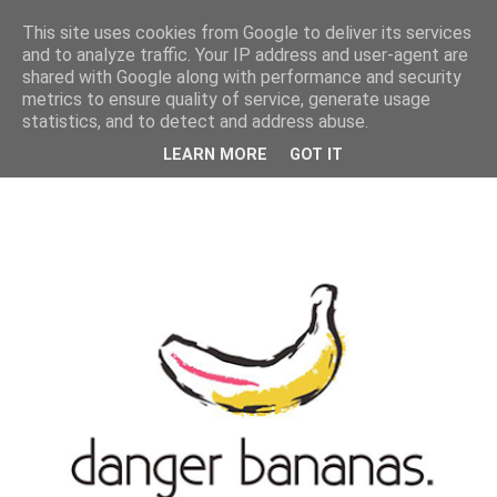
MENU
This site uses cookies from Google to deliver its services
and to analyze traffic. Your IP address and user-agent are
shared with Google along with performance and security
metrics to ensure quality of service, generate usage
statistics, and to detect and address abuse.
LEARN MORE
GOT IT