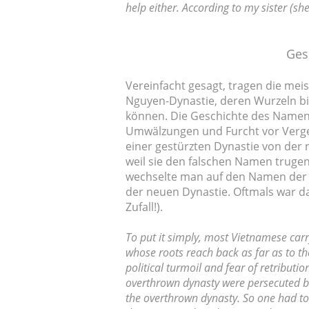
help either. According to my sister (s
Ges
Vereinfacht gesagt, tragen die m
Nguyen-Dynastie, deren Wurzeln bi
können. Die Geschichte des Namens
Umwälzungen und Furcht vor Vergel
einer gestürzten Dynastie von der
weil sie den falschen Namen trugen
wechselte man auf den Namen der 
der neuen Dynastie. Oftmals war d
Zufall!).
To put it simply, most Vietnamese car
whose roots reach back as far as to the
political turmoil and fear of retributio
overthrown dynasty were persecuted b
the overthrown dynasty. So one had to