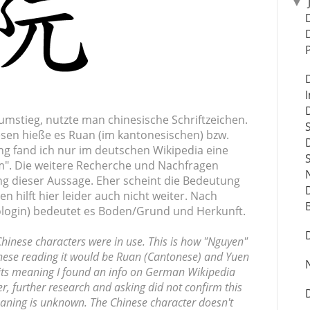
▼
 umstieg, nutzte man chinesische Schriftzeichen.
esen hieße es Ruan (im kantonesischen) bzw.
ng fand ich nur im deutschen Wikipedia eine
m". Die weitere Recherche und Nachfragen
ng dieser Aussage. Eher scheint die Bedeutung
n hilft hier leider auch nicht weiter. Nach
ologin) bedeutet es Boden/Grund und Herkunft.
 Chinese characters were in use. This is how "Nguyen"
hinese reading it would be Ruan (Cantonese) and Yuen
 its meaning I found an info on German Wikipedia
er, further research and asking did not confirm this
eaning is unknown. The Chinese character doesn't