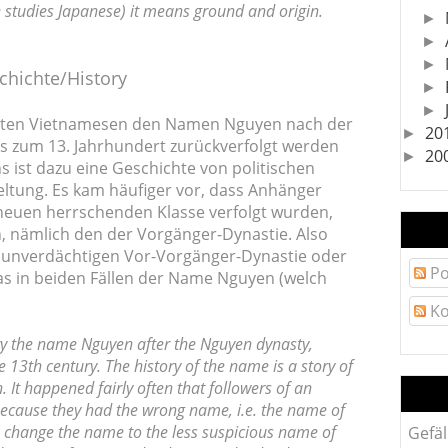
he studies Japanese) it means ground and origin.
►
►
►
chichte/History
►
►
eisten Vietnamesen den Namen Nguyen nach der
20
►
s zum 13. Jahrhundert zurückverfolgt werden
20
►
 ist dazu eine Geschichte von politischen
tung. Es kam häufiger vor, dass Anhänger
 neuen herrschenden Klasse verfolgt wurden,
, nämlich den der Vorgänger-Dynastie. Also
unverdächtigen Vor-Vorgänger-Dynastie oder
Po
as in beiden Fällen der Name Nguyen (welch
Ko
ry the name Nguyen after the Nguyen dynasty,
 13th century. The history of the name is a story of
n. It happened fairly often that followers of an
ecause they had the wrong name, i.e. the name of
 change the name to the less suspicious name of
Gefäl