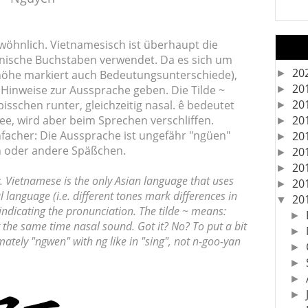
öhnlich. Vietnamesisch ist überhaupt die
teinische Buchstaben verwendet. Da es sich um
20
►
höhe markiert auch Bedeutungsunterschiede),
20
e Hinweise zur Aussprache geben. Die Tilde ~
►
20
isschen runter, gleichzeitig nasal. ê bedeutet
►
20
See, wird aber beim Sprechen verschliffen.
►
nfacher: Die Aussprache ist ungefähr "ngüen"
20
►
jen oder andere Späßchen.
20
►
20
►
. Vietnamese is the only Asian language that uses
20
►
l language (i.e. different tones mark differences in
20
▼
ndicating the pronunciation. The tilde ~ means:
►
t the same time nasal sound. Got it? No? To put a bit
►
ately "ngwen" with ng like in "sing", not n-goo-yan
►
►
►
►