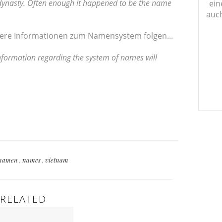
 dynasty. Often enough it happened to be the name
ein
auch
itere Informationen zum Namensystem folgen...
formation regarding the system of names will
namen
,
names
,
vietnam
RELATED