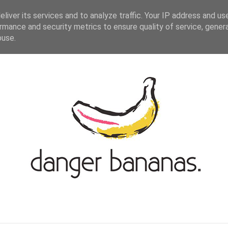
ASIAN-GERMAN BLOGROLL
KONTAKT
liver its services and to analyze traffic. Your IP address and us
rmance and security metrics to ensure quality of service, gene
buse.