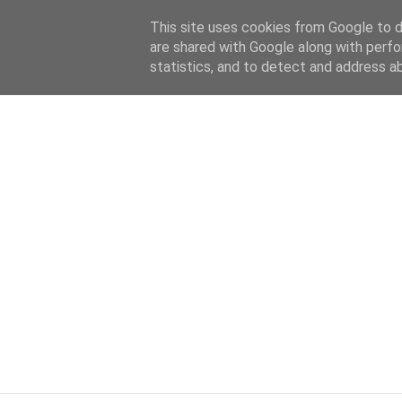
HOME
ABOUT
KATEGORIEN
This site uses cookies from Google to de
are shared with Google along with perfo
statistics, and to detect and address a