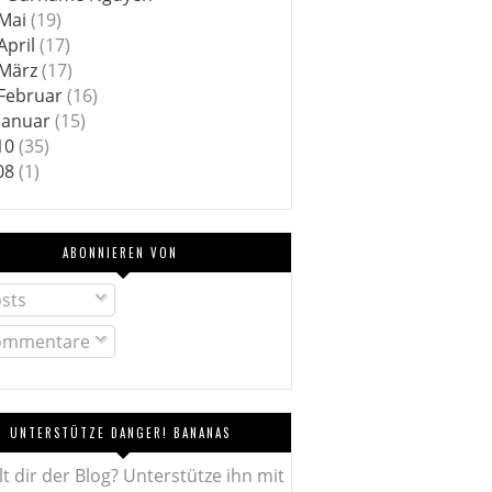
Mai
(19)
April
(17)
März
(17)
Februar
(16)
Januar
(15)
10
(35)
08
(1)
ABONNIEREN VON
sts
mmentare
UNTERSTÜTZE DANGER! BANANAS
lt dir der Blog? Unterstütze ihn mit