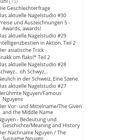
Juni
(15)
Die Geschlechterfrage
Das aktuelle Nagelstudio #30
Preise und Auszeichnungen 5 -
Awards, awards!
Das aktuelle Nagelstudio #29
Intelligenzbestien in Aktion. Teil 2
Der asiatische Trick
Snakk om flaks!* Teil 2
Das aktuelle Nagelstudio #28
Schwyz... oh Schwyz...
Neulich in der Schweiz. Eine Szene.
Das aktuelle Nagelstudio #27
Berühmte Nguyen/Famous
Nguyens
Der Vor- und Mittelname/The Given
and the Middle Name
Nguyen - Bedeutung und
Geschichte/Meaning and History
Der Nachname Nguyen / The
Surname Nguyen