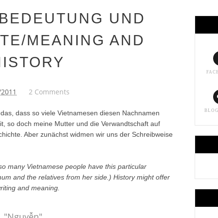
 BEDEUTUNG UND
TE/MEANING AND
HISTORY
FAC
/2011
2 Comments
BLO
 das, dass so viele Vietnamesen diesen Nachnamen
t, so doch meine Mutter und die Verwandtschaft auf
eschichte. Aber zunächst widmen wir uns der Schreibweise
t so many Vietnamese people have this particular
um and the relatives from her side.) History might offer
writing and meaning.
"Nguyễn"