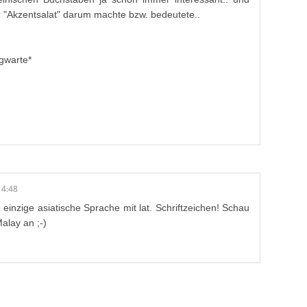
 "Akzentsalat" darum machte bzw. bedeutete..
gwarte*
14:48
e einzige asiatische Sprache mit lat. Schriftzeichen! Schau
alay an ;-)