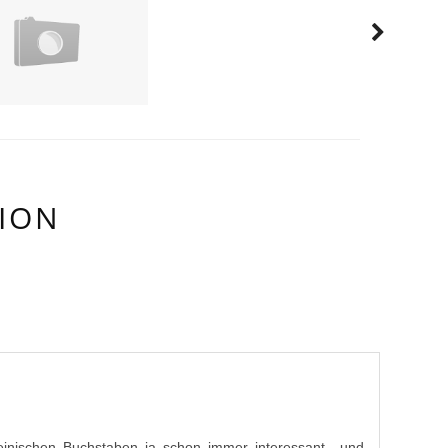
ION
/E:
einischen Buchstaben ja schon immer interessant.. und