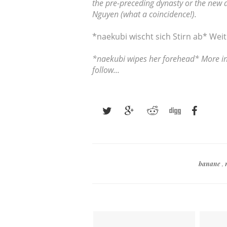
the pre-preceding dynasty or the new
Nguyen (what a coincidence!).
*naekubi wischt sich Stirn ab* We
*naekubi wipes her forehead* More in
follow...
banane
,