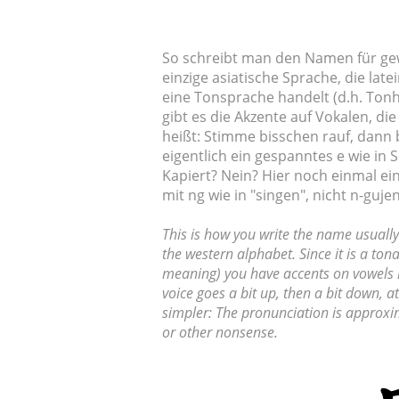
So schreibt man den Namen für gew
einzige asiatische Sprache, die la
eine Tonsprache handelt (d.h. Ton
gibt es die Akzente auf Vokalen, di
heißt: Stimme bisschen rauf, dann b
eigentlich ein gespanntes e wie in 
Kapiert? Nein? Hier noch einmal ei
mit ng wie in "singen", nicht n-gu
This is how you write the name usually
the western alphabet. Since it is a tona
meaning) you have accents on vowels i
voice goes a bit up, then a bit down, a
simpler: The pronunciation is approxim
or other nonsense.