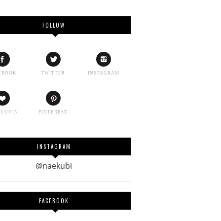
FOLLOW
EBOOK
TWITTER
INSTAGRAM
GLOVIN
PINTEREST
INSTAGRAM
@naekubi
FACEBOOK