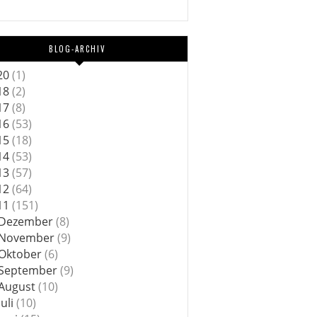
BLOG-ARCHIV
20
(1)
18
(2)
17
(8)
16
(53)
15
(18)
14
(53)
13
(57)
12
(64)
11
(151)
Dezember
(8)
November
(9)
Oktober
(6)
September
(9)
August
(10)
Juli
(10)