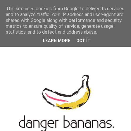
MENU
This site uses cookies from Google to deliver its services
and to analyze traffic. Your IP address and user-agent are
shared with Google along with performance and security
metrics to ensure quality of service, generate usage
statistics, and to detect and address abuse.
LEARN MORE
GOT IT