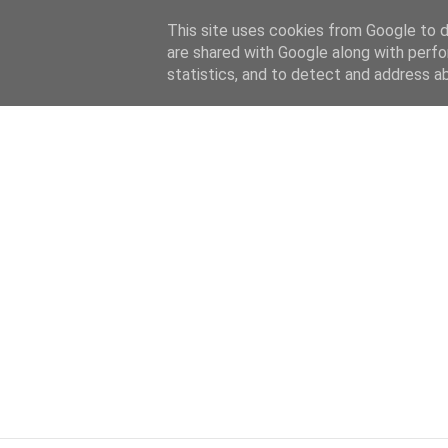
HOME
ABOUT
KATEGORIEN
This site uses cookies from Google to de
are shared with Google along with perfo
statistics, and to detect and address a