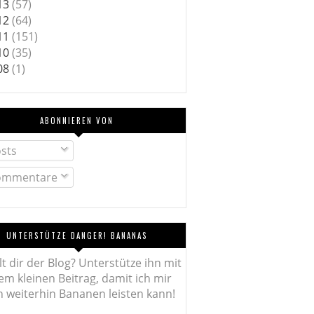
13
(57)
12
(64)
11
(151)
10
(35)
08
(1)
ABONNIEREN VON
sts
mmentare
UNTERSTÜTZE DANGER! BANANAS
lt dir der Blog? Unterstütze ihn mit
em kleinen Beitrag, damit ich mir
 weiterhin Bananen leisten kann!