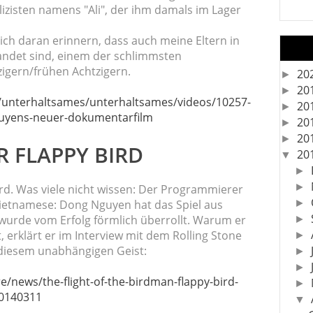
izisten namens "Ali", der ihm damals im Lager
h daran erinnern, dass auch meine Eltern in
randet sind, einem der schlimmsten
zigern/frühen Achtzigern.
20
►
20
►
p/unterhaltsames/unterhaltsames/videos/10257-
20
►
guyens-neuer-dokumentarfilm
20
►
20
►
 FLAPPY BIRD
20
▼
►
►
 Bird. Was viele nicht wissen: Der Programmierer
Vietnamese: Dong Nguyen hat das Spiel aus
►
wurde vom Erfolg förmlich überrollt. Warum er
►
, erklärt er im Interview mit dem Rolling Stone
►
 diesem unabhängigen Geist:
►
►
e/news/the-flight-of-the-birdman-flappy-bird-
►
20140311
▼