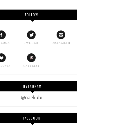
FOLLOW
EBOOK
TWITTER
INSTAGRAM
GLOVIN
PINTEREST
INSTAGRAM
@naekubi
FACEBOOK