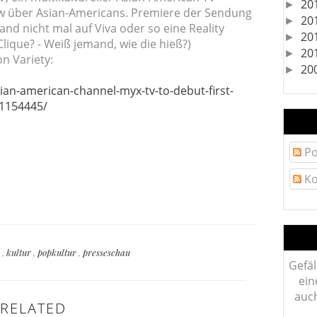
20
►
ow über Asian-Americans. Premiere der Sendung
20
►
land nicht mal auf Viva oder so eine Reality
20
►
ique? - Weiß jemand, wie die hieß?)
20
►
on Variety:
20
►
ian-american-channel-myx-tv-to-debut-first-
201154445/
Po
Ko
e
,
kultur
,
popkultur
,
presseschau
Gefäl
ein
auch
RELATED