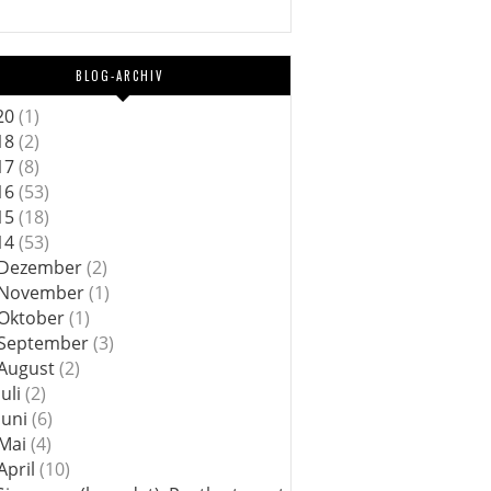
BLOG-ARCHIV
20
(1)
18
(2)
17
(8)
16
(53)
15
(18)
14
(53)
Dezember
(2)
November
(1)
Oktober
(1)
September
(3)
August
(2)
Juli
(2)
Juni
(6)
Mai
(4)
April
(10)