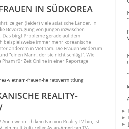
 FRAUEN IN SÜDKOREA
t, zeigen (leider) viele asiatische Länder. In
die Bevorzugung von Jungen inzwischen
n. Das birgt Probleme gerade auf dem
ch beispielsweise immer mehr koreanische
unter anderem in Vietnam. Die Frauen wiederum
und "einen Mann, der sie nicht schlägt". Wie
e Pham für Zeit Online in einer Reportage
rea-vietnam-frauen-heiratsvermittlung
KANISCHE REALITY-
V
►
►
 Auch wenn ich kein Fan von Reality TV bin, ist
►
, ein multikultureller Asian-American TV-