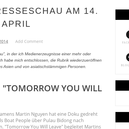
RESSESCHAU AM 14.
APRIL
2014
Add Comment
FAC
au", in der ich Medienerzeugnisse einer mehr oder
Ich habe mich entschlossen, die Rubrik wiederzueröffnen
BLO
aus Asien und von asiatischstämmigen Personen.
 "TOMORROW YOU WILL
 namens Martin Nguyen hat eine Doku gedreht
 als Boat People über Pulau Bidong nach
en. "Tomorrow You Will Leave" begleitet Martins