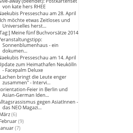
Give-away (beendet): Postkartenset
von kate hers RHEE
Naekubis Presseschau am 28. April
"Ich möchte etwas Zeitloses und
Universelles herst...
[Tag:] Meine fünf Buchvorsätze 2014
Veranstaltungstipp:
Sonnenblumenhaus - ein
dokumen...
Naekubis Presseschau am 14. April
Update zum Heimathafen Neukölln
- Facepalm Deluxe
"Lachen bringt die Leute enger
zusammen" - Intervi...
korientation-Feier in Berlin und
Asian-German Iden...
Alltagsrassismus gegen AsiatInnen -
das NEO Magazi...
März
(6)
Februar
(9)
Januar
(7)