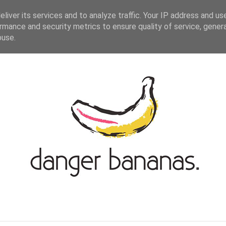
ASIAN-GERMAN BLOGROLL
KONTAKT
liver its services and to analyze traffic. Your IP address and us
rmance and security metrics to ensure quality of service, gene
buse.