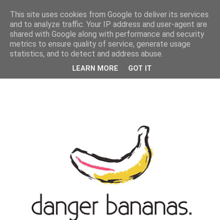
MENU
This site uses cookies from Google to deliver its services
and to analyze traffic. Your IP address and user-agent are
shared with Google along with performance and security
metrics to ensure quality of service, generate usage
statistics, and to detect and address abuse.
LEARN MORE
GOT IT