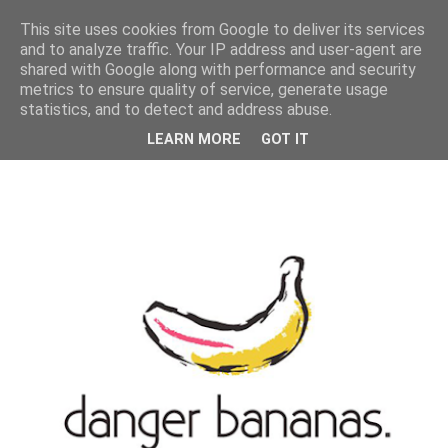
MENU
This site uses cookies from Google to deliver its services
and to analyze traffic. Your IP address and user-agent are
shared with Google along with performance and security
metrics to ensure quality of service, generate usage
statistics, and to detect and address abuse.
LEARN MORE
GOT IT