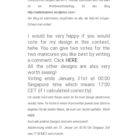
Chinesisches Neujahr, das am 3. Februar stattfinden wird. Die Mani
ist ein Wettbewerbsbeitrag für den Blog
http://nailartexpress.wordpress.com/
Der Blog ist wärmstens empfohlen an alle, die Nail Art mögen.
Schaut mal vorbei!
I would be very happy if you would
vote for my design in this contest,
hehe. You can give two votes for the
two manicures you like best by writing
a comment. Click
HERE
.
All the other designs are also very
worth seeing!
Voting ends January, 31st at 00.00
Singapore time which means 17.00
CET (if I calculated correctly).
Ich würde mich sehr freuen wenn ihr für mein Design abstimmen
würdet, hehe. Ihr könnt in einem Kommentar jeweils eine Stimme
abgeben für die beiden Manis, die euch am besten gefallen. Klickt
HIER.
Auch alle anderen Designs sind sehr sehenswert!
Abstimmung endet am 31. Januar um 00.00 Uhr Singapur Zeit
was 17.00 MEZ sein müsste.