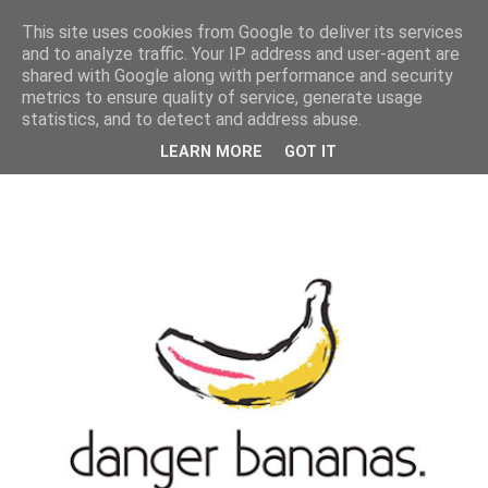
MENU
This site uses cookies from Google to deliver its services
and to analyze traffic. Your IP address and user-agent are
shared with Google along with performance and security
metrics to ensure quality of service, generate usage
statistics, and to detect and address abuse.
LEARN MORE
GOT IT