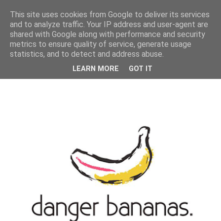
MENU
This site uses cookies from Google to deliver its services
and to analyze traffic. Your IP address and user-agent are
shared with Google along with performance and security
metrics to ensure quality of service, generate usage
statistics, and to detect and address abuse.
LEARN MORE
GOT IT