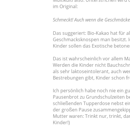
Multikulti also. Unterstrichen wird 
im Original:
Schmeckt! Auch wenn die Geschmäcker
Das suggeriert: Bio-Kakao hat für al
Geschmacksknospen man besitzt. Ic
Kinder sollen das Exotische beton
Das ist wahrscheinlich vor allem M
Werden die Kinder nicht Bauchsch
als sehr laktoseintolerant, auch we
Bestrebungen gibt, Kinder schon f
Ich persönlich habe noch nie ein g
Pausenbrot zu Grundschulzeiten be
schließenden Tupperdose nebst ein
der großen Pause zusammengekipp
Mutter waren: Trinkt nur, trinkt, d
Kinder!)