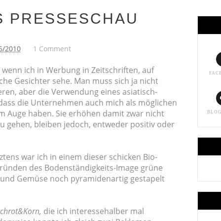
S PRESSESCHAU
6/2010
1 Comment
 wenn ich in Werbung in Zeitschriften, auf
FAC
che Gesichter sehe. Man muss sich ja nicht
eren, aber die Verwendung eines asiatisch-
 dass die Unternehmen auch mich als möglichen
 Auge haben. Sie erhöhen damit zwar nicht
BLO
u gehen, bleiben jedoch, entweder positiv oder
tens war ich in einem dieser schicken Bio-
Gründen des Bodenständigkeits-Image grüne
 und Gemüse noch pyramidenartig gestapelt
chrot&Korn,
die ich interessehalber mal