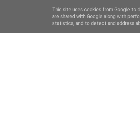
HOME
ABOUT
KATEGORIEN
This site uses cookies from Google to de
are shared with Google along with perfo
statistics, and to detect and address a