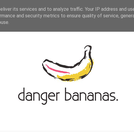
ASIAN-GERMAN BLOGROLL
KONTAKT
liver its services and to analyze traffic. Your IP address and us
rmance and security metrics to ensure quality of service, gene
buse.