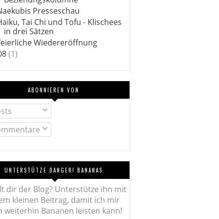
Naekubis Presseschau
Haiku, Tai Chi und Tofu - Klischees
in drei Sätzen
Feierliche Wiedereröffnung
08
(1)
ABONNIEREN VON
sts
mmentare
UNTERSTÜTZE DANGER! BANANAS
lt dir der Blog? Unterstütze ihn mit
em kleinen Beitrag, damit ich mir
 weiterhin Bananen leisten kann!