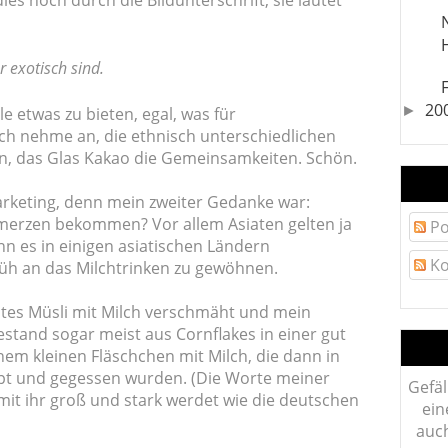
dies noch durch die Bildunterschrift, sie lautet
 exotisch sind.
20
►
le etwas zu bieten, egal, was für
h nehme an, die ethnisch unterschiedlichen
en, das Glas Kakao die Gemeinsamkeiten. Schön.
arketing, denn mein zweiter Gedanke war:
merzen bekommen? Vor allem Asiaten gelten ja
Po
nn es in einigen asiatischen Ländern
Ko
rüh an das Milchtrinken zu gewöhnen.
utes Müsli mit Milch verschmäht und mein
stand sogar meist aus Cornflakes in einer gut
em kleinen Fläschchen mit Milch, die dann in
t und gegessen wurden. (Die Worte meiner
Gefäl
amit ihr groß und stark werdet wie die deutschen
ein
auch