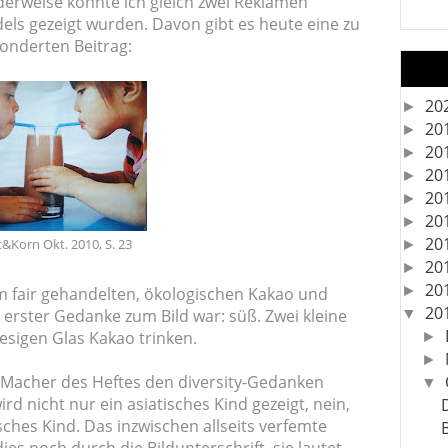
rweise konnte ich gleich zwei Reklamen
els gezeigt wurden. Davon gibt es heute eine zu
sonderten Beitrag:
20
►
20
►
20
►
20
►
20
►
20
►
20
&Korn Okt. 2010, S. 23
►
20
►
20
►
m fair gehandelten, ökologischen Kakao und
20
rster Gedanke zum Bild war: süß. Zwei kleine
▼
esigen Glas Kakao trinken.
►
►
e Macher des Heftes den diversity-Gedanken
▼
rd nicht nur ein asiatisches Kind gezeigt, nein,
isches Kind. Das inzwischen allseits verfemte