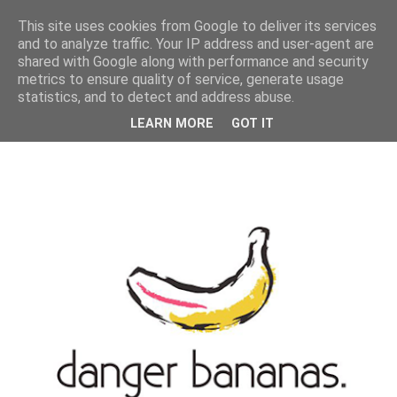
MENU
This site uses cookies from Google to deliver its services
and to analyze traffic. Your IP address and user-agent are
shared with Google along with performance and security
metrics to ensure quality of service, generate usage
statistics, and to detect and address abuse.
LEARN MORE
GOT IT