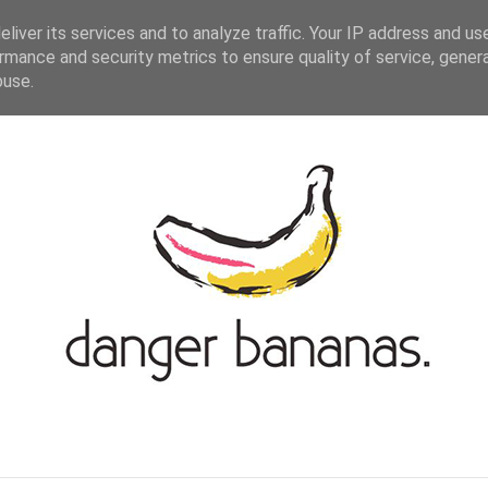
ASIAN-GERMAN BLOGROLL
KONTAKT
liver its services and to analyze traffic. Your IP address and us
rmance and security metrics to ensure quality of service, gene
buse.