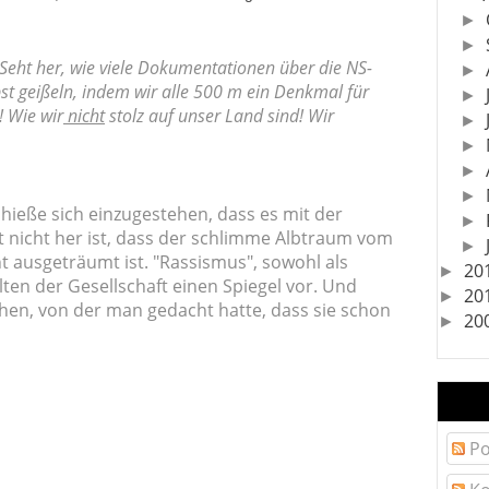
►
►
! Seht her, wie viele Dokumentationen über die NS-
►
bst geißeln, indem wir alle 500 m ein Denkmal für
►
! Wie wir
nicht
stolz auf unser Land sind! Wir
►
►
►
►
hieße sich einzugestehen, dass es mit der
►
t nicht her ist, dass der schlimme Albtraum vom
►
 ausgeträumt ist. "Rassismus", sowohl als
20
►
alten der Gesellschaft einen Spiegel vor. Und
20
►
sehen, von der man gedacht hatte, dass sie schon
20
►
Po