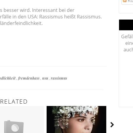
Ko
s besser wird. Interessant bei der
rfälle in den USA: Rassismus heißt Rassismus.
änderfeindlichkeit.
Gefäl
ein
auch
ndlichkeit
,
fremdenhass
,
nsu
,
rassismus
RELATED