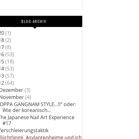
BLOG-ARCHIV
20
(1)
18
(2)
17
(8)
16
(53)
15
(18)
14
(53)
13
(57)
12
(64)
Dezember
(3)
November
(4)
"OPPA GANGNAM STYLE...!!" oder:
Wie der koreanisch...
The Japanese Nail Art Experience
#17
Verschleierungstaktik
Flüchtlinge, Asylantenheime und ich