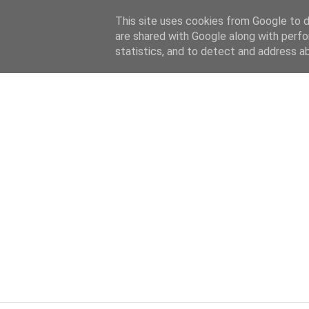
HOME
ABOUT
KATEGORIEN
This site uses cookies from Google to de
are shared with Google along with perfo
statistics, and to detect and address a