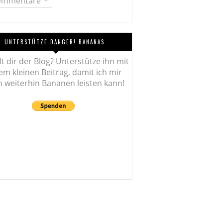
mmentare
UNTERSTÜTZE DANGER! BANANAS
lt dir der Blog? Unterstütze ihn mit
em kleinen Beitrag, damit ich mir
 weiterhin Bananen leisten kann!