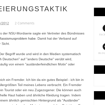
EIERUNGSTAKTIK
4/2012
2 Comments
ns der NSU-Mordserie sagte ein Vertreter des Bündnisses
FAC
 Rassismusproblem habe
. Damit hat der Verband auf
 Sicht.
er Begriff wurde und wird in den Medien systematisch
BLO
ch Deutschen" auf "anders Deutsche" verübt wird,
äufig von einem "ausländerfeindlichen Motiv" oder
eich ein Fremder. Ich bin da ein gutes Beispiel - ich bin in
llergrößten Teil meines Lebens verbracht. Ein Fremder
 ein Tourist oder ein neu Zugezogener. Die können auch
e helle Haut haben und ähnliche Kleidung tragen. Indem
nem ähnlich gemischten Hintergrund als "Ausländer"