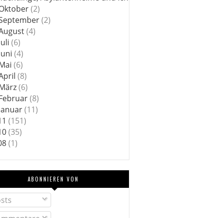
Oktober
(2)
September
(2)
August
(4)
Juli
(6)
Juni
(4)
Mai
(6)
April
(8)
März
(6)
Februar
(8)
Januar
(11)
11
(151)
10
(35)
08
(1)
ABONNIEREN VON
sts