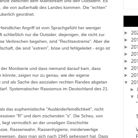
Grenze zwischen dem Mainstream und den Outsidern. Es
ie, die von außerhalb des Landes kommen. Die "echten"
uberlich geordnet.
eindlicher Angriff ist vom Sprachgefühl her weniger
20
►
ft schließlich nur die Outsider, diejenigen, die nicht zur
20
►
ese Verbrechen begehen, sind "Rechtsextreme". Aber die
20
►
chaft, die sind "extrem", böse und fehlgeleitet - ergo ist
20
►
20
►
20
►
i der Mordserie und dass niemand darauf kam, dass
20
n könnte, zeigen nur zu genau, wie der eigene
►
20
t und als Sache des asozialen rechten Randes abgetan
▼
in darf. Systematischer Rassismus im Deutschland des 21.
►
▼
als das euphemistische "Ausländerfeindlichkeit", nicht
ressiven "R" und dem zischenden "s". Die Scheu, von
 liegt vermutlich an der unseligen Geschichte
Rasse, Rassenwahn, Rassenhygiene, minderwertige
eweisen, dass man sich nach 1945 gebessert hat. Dass