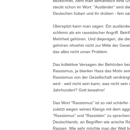
bezeichnet, zieht man semantisch eine 
steckt schon im Wort: "Ausländer" sind d
Deutschen hüben und ihr drüben - fein sä
Überspitzt kann man sagen: Ein ausländerf
schlimm als ein rassistischer Angriff. Betrif
Mehrheit gehören. Und diejenigen, die di
gehören ohnehin nicht zur Mitte der Gesells
das alles nicht unser Problem.
Das kollektive Versagen der Behörden be
Rassismus, ja blanker Hass das Motiv sei
Rassismus von der Gesellschaft verdräng
wird - weil nicht sein kann, was nicht se
Jahrhundert? Gott bewahre!
Das Wort "Rassismus" ist so viel schärfer 
zuletzt wegen seines Klangs mit dem agg
"Rassismus" und "Rassisten" zu sprechen,
Deutschlands, an Begriffen wie arische 
Rassen. Wie sehr möchte man der Welt b