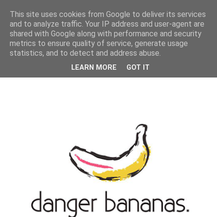
MENU
This site uses cookies from Google to deliver its services
and to analyze traffic. Your IP address and user-agent are
shared with Google along with performance and security
metrics to ensure quality of service, generate usage
statistics, and to detect and address abuse.
LEARN MORE
GOT IT