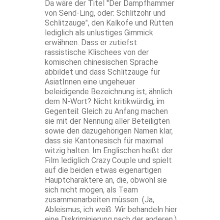
Da wäre der Titel "Der Dampfhammer
von Send-Ling, oder: Schlitzohr und
Schlitzauge", den Kalkofe und Rütten
lediglich als unlustiges Gimmick
erwähnen. Dass er zutiefst
rassistische Klischees von der
komischen chinesischen Sprache
abbildet und dass Schlitzauge für
AsiatInnen eine ungeheuer
beleidigende Bezeichnung ist, ähnlich
dem N-Wort? Nicht kritikwürdig, im
Gegenteil: Gleich zu Anfang machen
sie mit der Nennung aller Beteiligten
sowie den dazugehörigen Namen klar,
dass sie Kantonesisch für maximal
witzig halten. Im Englischen heißt der
Film lediglich Crazy Couple und spielt
auf die beiden etwas eigenartigen
Hauptcharaktere an, die, obwohl sie
sich nicht mögen, als Team
zusammenarbeiten müssen. (Ja,
Ableismus, ich weiß. Wir behandeln hier
eine Diskriminierung nach der anderen.)