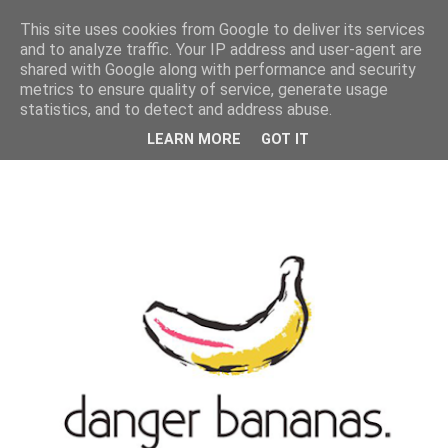
MENU
This site uses cookies from Google to deliver its services
and to analyze traffic. Your IP address and user-agent are
shared with Google along with performance and security
metrics to ensure quality of service, generate usage
statistics, and to detect and address abuse.
LEARN MORE
GOT IT