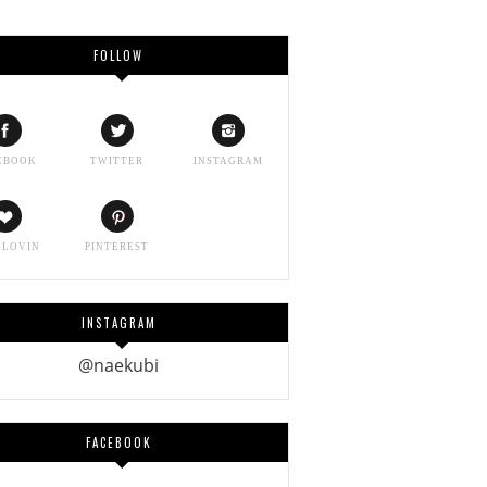
FOLLOW
EBOOK
TWITTER
INSTAGRAM
GLOVIN
PINTEREST
INSTAGRAM
@naekubi
FACEBOOK