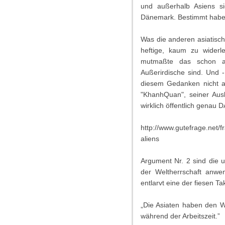
und außerhalb Asiens si
Dänemark. Bestimmt haben
Was die anderen asiatisch
heftige, kaum zu widerl
mutmaßte das schon an
Außerirdische sind. Und 
diesem Gedanken nicht al
"KhanhQuan", seiner Ausk
wirklich öffentlich genau D
http://www.gutefrage.net/
aliens
Argument Nr. 2 sind die 
der Weltherrschaft anwe
entlarvt eine der fiesen Ta
„Die Asiaten haben den W
während der Arbeitszeit.”