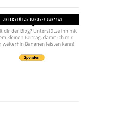
UNTERSTÜTZE DANGER! BANANAS
lt dir der Blog? Unterstütze ihn mit
em kleinen Beitrag, damit ich mir
 weiterhin Bananen leisten kann!