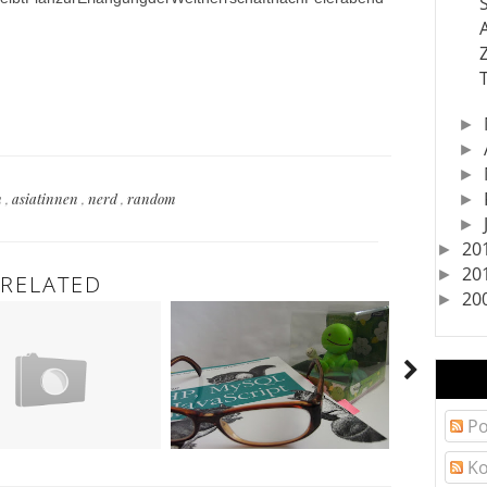
Z
►
►
►
n
,
asiatinnen
,
nerd
,
random
►
►
20
►
20
►
RELATED
20
►
Po
Ko