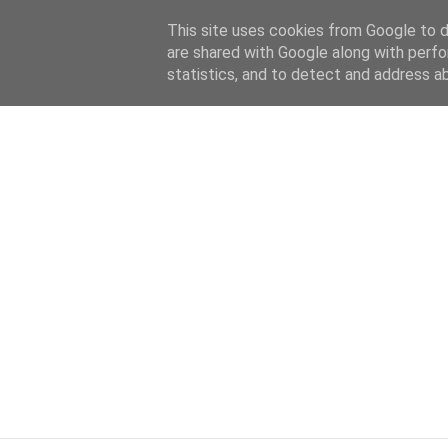
HOME
ABOUT
KATEGORIEN
This site uses cookies from Google to de
are shared with Google along with perfo
statistics, and to detect and address a