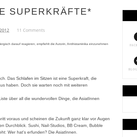
HE SUPERKRÄFTE*
/2012
11 Comments
llergisch darauf reagieren, empfiehlt die Autorin, Antihistaminika einzunehmen
FAC
BLO
lich. Das
Schlafen im Sitzen
ist eine Superkraft, die
us haben. Doch sie warten noch mit weiteren
Liste über all die wundervollen Dinge, die AsiatInnen
hritt voraus und scheinen die Zukunft ganz klar vor Augen
n Durchblick. Sushi, Nail-Studios, BB Cream, Bubble
ht: Wer hat's erfunden? Die AsiatInnen.