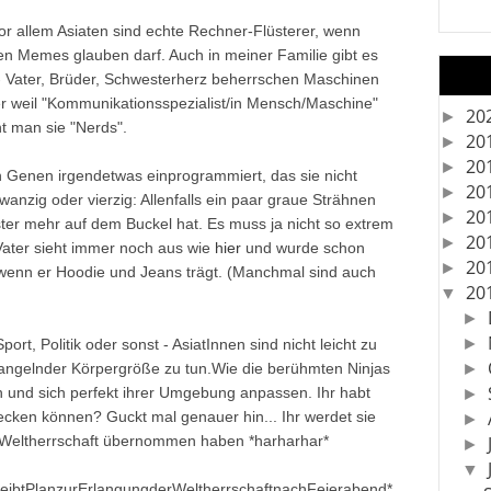
r allem Asiaten sind echte Rechner-Flüsterer, wenn
n Memes glauben darf. Auch in meiner Familie gibt es
 - Vater, Brüder, Schwesterherz beherrschen Maschinen
 weil "Kommunikationsspezialist/in Mensch/Maschine"
20
►
t man sie "Nerds".
20
►
20
►
en Genen irgendetwas einprogrammiert, das sie nicht
20
►
wanzig oder vierzig: Allenfalls ein paar graue Strähnen
20
►
ster mehr auf dem Buckel hat. Es muss ja nicht so extrem
20
►
Vater sieht immer noch aus wie
hier
und wurde schon
20
►
m wenn er Hoodie und Jeans trägt. (Manchmal sind auch
20
▼
►
►
ort, Politik oder sonst - AsiatInnen sind nicht leicht zu
mangelnder Körpergröße zu tun.Wie die berühmten Ninjas
►
 und sich perfekt ihrer Umgebung anpassen. Ihr habt
►
ecken können? Guckt mal genauer hin... Ihr werdet sie
►
 Weltherrschaft übernommen haben *harharhar*
►
▼
hreibtPlanzurErlangungderWeltherrschaftnachFeierabend*