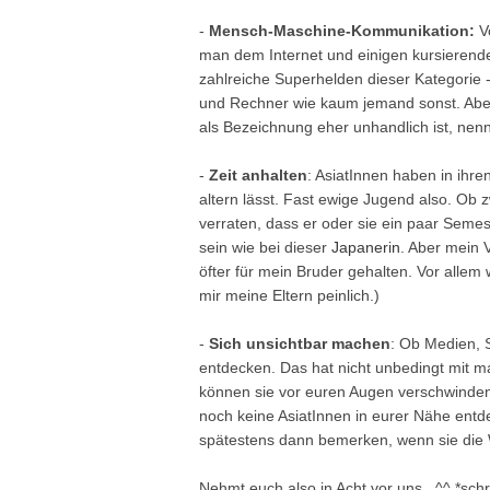
-
Mensch-Maschine-Kommunikation:
Vo
man dem Internet und einigen kursierende
zahlreiche Superhelden dieser Kategorie
und Rechner wie kaum jemand sonst. Aber
als Bezeichnung eher unhandlich ist, nenn
-
Zeit anhalten
: AsiatInnen haben in ihr
altern lässt. Fast ewige Jugend also. Ob z
verraten, dass er oder sie ein paar Seme
sein wie bei dieser
Japanerin
. Aber mein 
öfter für mein Bruder gehalten. Vor alle
mir meine Eltern peinlich.)
-
Sich unsichtbar machen
: Ob Medien, Sp
entdecken. Das hat nicht unbedingt mit 
können sie vor euren Augen verschwinden
noch keine AsiatInnen in eurer Nähe entd
spätestens dann bemerken, wenn sie die
Nehmt euch also in Acht vor uns.. ^^ *sc