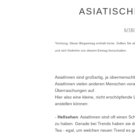
ASIATISC
6/18
*Achtung. Dieser Blogeintrag enthält Ironie. Sollten Sie a
und sich fürderhin von diesem Eintrag fernzuhalten.
AsiatInnen sind großartig, ja übermensch
AsiatInnen vielen anderen Menschen vora
Überraschungen auf.
Hier also eine kleine, nicht erschöpfende 
anstellen können:
-
Hellsehen
: AsiatInnen sind oft einen Sc
zu haben. Gerade bei Trends haben sie de
Tea - egal, um welchen neuen Trend es ge