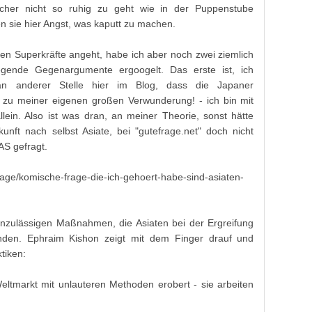
cher nicht so ruhig zu geht wie in der Puppenstube
 sie hier Angst, was kaputt zu machen.
en Superkräfte angeht, habe ich aber noch zwei ziemlich
egende Gegenargumente ergoogelt. Das erste ist, ich
 anderer Stelle hier im Blog, dass die Japaner
- zu meiner eigenen großen Verwunderung! - ich bin mit
lein. Also ist was dran, an meiner Theorie, sonst hätte
unft nach selbst Asiate, bei "gutefrage.net" doch nicht
AS gefragt.
frage/komische-frage-die-ich-gehoert-habe-sind-asiaten-
unzulässigen Maßnahmen, die Asiaten bei der Ergreifung
nden. Ephraim Kishon zeigt mit dem Finger drauf und
ktiken:
eltmarkt mit unlauteren Methoden erobert - sie arbeiten