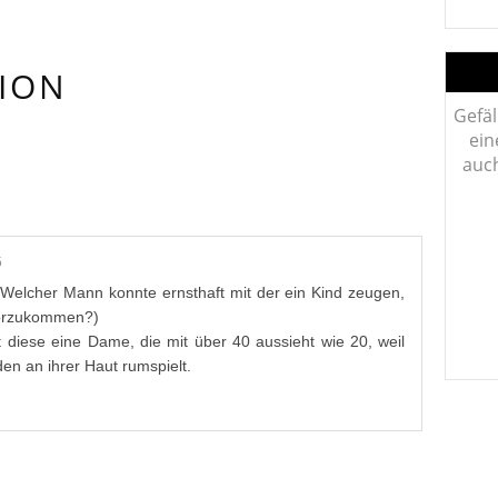
ION
Gefäl
ein
R/E:
auch
5
 (Welcher Mann konnte ernsthaft mit der ein Kind zeugen,
 vorzukommen?)
t diese eine Dame, die mit über 40 aussieht wie 20, weil
den an ihrer Haut rumspielt.