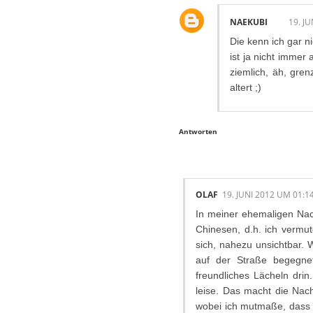
NAEKUBI
19. J
Die kenn ich gar ni
ist ja nicht immer
ziemlich, äh, gren
altert ;)
Antworten
OLAF
19. JUNI 2012 UM 01:1
In meiner ehemaligen Nach
Chinesen, d.h. ich vermut
sich, nahezu unsichtbar.
auf der Straße begegne
freundliches Lächeln drin
leise. Das macht die Nac
wobei ich mutmaße, dass e