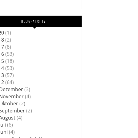
BLOG-ARCHIV
20
(1)
18
(2)
17
(8)
16
(53)
15
(18)
14
(53)
13
(57)
12
(64)
Dezember
(3)
November
(4)
Oktober
(2)
September
(2)
August
(4)
Juli
(6)
Juni
(4)