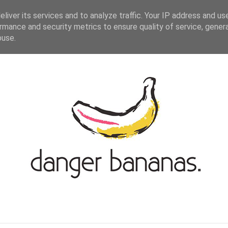
ASIAN-GERMAN BLOGROLL
KONTAKT
liver its services and to analyze traffic. Your IP address and us
rmance and security metrics to ensure quality of service, gene
buse.