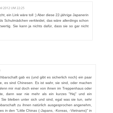
UNI 2012 UM 22:25
cht, ein Link wäre toll :) Aber diese 22-jährige Japanerin
 als Schulmädchen verkleidet, das wäre allerdings schon
zwertig. Sie kann ja nichts dafür, dass sie so gar nicht
4
barschaft gab es (und gibt es sicherlich noch) ein paar
e, es sind Chinesen. Es ist wahr, sie sind, oder machen
 Wenn mir mal doch einer von ihnen im Treppenhaus oder
te, dann war nie mehr als ein kurzes "Hej" und ein
. Sie bleiben unter sich und sind, egal was sie tun, sehr
hbarschaft zu ihnen natürlich ausgesprochen angenehm,
s in den "Little Chinas (-Japans, -Koreas, -Vietnams)" in