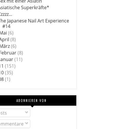
Sex mit einer Asiatin
Asiatische Superkräfte*
zzzz...
The Japanese Nail Art Experience
#14
Mai
(6)
April
(8)
März
(6)
Februar
(8)
Januar
(11)
11
(151)
10
(35)
08
(1)
ABONNIEREN VON
sts
mmentare