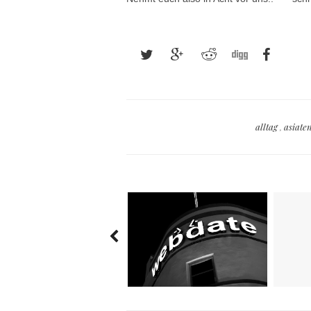
alltag
,
asiate