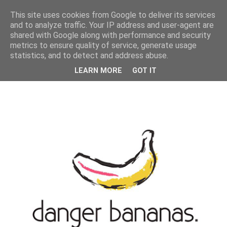
MENU
This site uses cookies from Google to deliver its services
and to analyze traffic. Your IP address and user-agent are
shared with Google along with performance and security
metrics to ensure quality of service, generate usage
statistics, and to detect and address abuse.
LEARN MORE
GOT IT