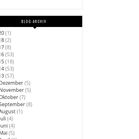
BLOG-ARCHIV
20
(1)
18
(2)
17
(8)
16
(53)
15
(18)
14
(53)
13
(57)
Dezember
(5)
November
(5)
Oktober
(7)
September
(8)
August
(1)
Juli
(4)
Juni
(4)
Mai
(5)