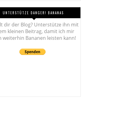
UNTERSTÜTZE DANGER! BANANAS
lt dir der Blog? Unterstütze ihn mit
em kleinen Beitrag, damit ich mir
 weiterhin Bananen leisten kann!