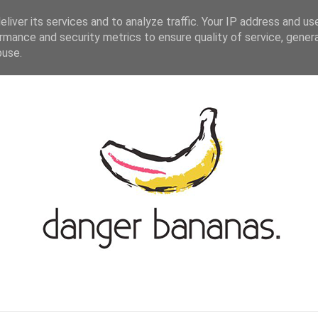
ASIAN-GERMAN BLOGROLL
KONTAKT
liver its services and to analyze traffic. Your IP address and us
rmance and security metrics to ensure quality of service, gene
buse.