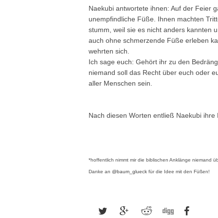
Naekubi antwortete ihnen: Auf der Feier 
unempfindliche Füße. Ihnen machten Tritte
stumm, weil sie es nicht anders kannten u
auch ohne schmerzende Füße erleben kan
wehrten sich.
Ich sage euch: Gehört ihr zu den Bedrän
niemand soll das Recht über euch oder eu
aller Menschen sein.
Nach diesen Worten entließ Naekubi ihre 
*hoffentlich nimmt mir
die biblischen Anklänge
niemand üb
D
anke an
@baum_glueck
für die Idee mit den Füßen!