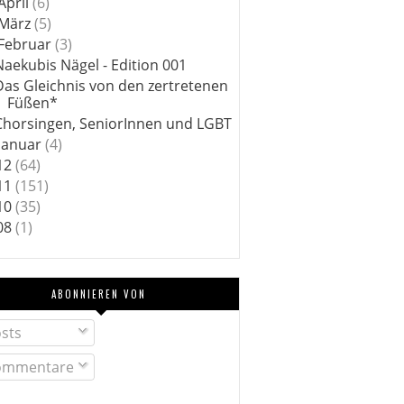
April
(6)
März
(5)
Februar
(3)
Naekubis Nägel - Edition 001
Das Gleichnis von den zertretenen
Füßen*
Chorsingen, SeniorInnen und LGBT
Januar
(4)
12
(64)
11
(151)
10
(35)
08
(1)
ABONNIEREN VON
sts
mmentare