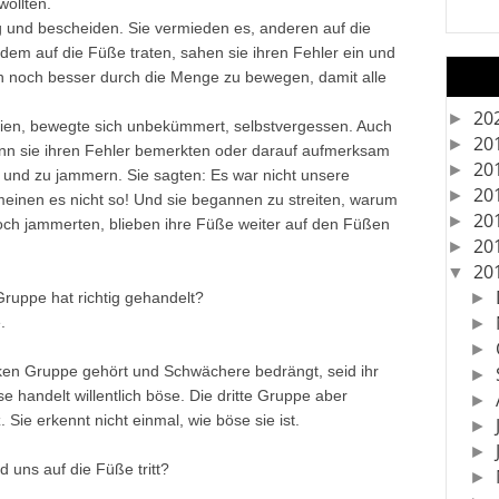
wollten.
g und bescheiden. Sie vermieden es, anderen auf die
em auf die Füße traten, sahen sie ihren Fehler ein und
ch noch besser durch die Menge zu bewegen, damit alle
20
►
reien, bewegte sich unbekümmert, selbstvergessen. Auch
20
►
enn sie ihren Fehler bemerkten oder darauf aufmerksam
20
►
und zu jammern. Sie sagten: Es war nicht unsere
20
►
 meinen es nicht so! Und sie begannen zu streiten, warum
20
►
och jammerten, blieben ihre Füße weiter auf den Füßen
20
►
20
▼
Gruppe hat richtig gehandelt?
►
.
►
►
rken Gruppe gehört und Schwächere bedrängt, seid ihr
►
e handelt willentlich böse. Die dritte Gruppe aber
►
 Sie erkennt nicht einmal, wie böse sie ist.
►
►
 uns auf die Füße tritt?
►