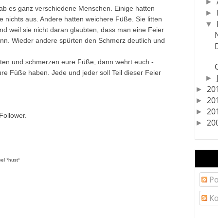
►
gab es ganz verschiedene Menschen. Einige hatten
►
 nichts aus. Andere hatten weichere Füße. Sie litten
▼
nd weil sie nicht daran glaubten, dass man eine Feier
n. Wieder andere spürten den Schmerz deutlich und
gten und schmerzen eure Füße, dann wehrt euch -
re Füße haben. Jede und jeder soll Teil dieser Feier
►
20
►
20
►
20
►
Follower.
20
►
el *hust*
Po
Ko