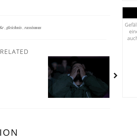
Gefäl
üße
,
gleichnis
,
rassismus
ein
auch
RELATED
ION