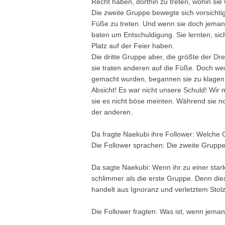
Recht haben, dorthin zu treten, wohin sie 
Die zweite Gruppe bewegte sich vorsichti
Füße zu treten. Und wenn sie doch jemand
baten um Entschuldigung. Sie lernten, si
Platz auf der Feier haben.
Die dritte Gruppe aber, die größte der D
sie traten anderen auf die Füße. Doch w
gemacht wurden, begannen sie zu klagen 
Absicht! Es war nicht unsere Schuld! Wir
sie es nicht böse meinten. Während sie n
der anderen.
Da fragte Naekubi ihre Follower: Welche 
Die Follower sprachen: Die zweite Gruppe
Da sagte Naekubi: Wenn ihr zu einer sta
schlimmer als die erste Gruppe. Denn dies
handelt aus Ignoranz und verletztem Stolz.
Die Follower fragten: Was ist, wenn jemand