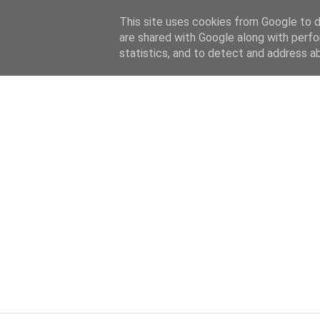
HOME
ABOUT
KATEGORIEN
This site uses cookies from Google to de
are shared with Google along with perfo
statistics, and to detect and address a