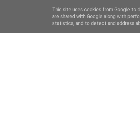
HOME
ABOUT
KATEGORIEN
This site uses cookies from Google to de
are shared with Google along with perfo
statistics, and to detect and address a