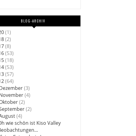
BLOG-ARCHIV
20
(1)
18
(2)
17
(8)
16
(53)
15
(18)
14
(53)
13
(57)
12
(64)
Dezember
(3)
November
(4)
Oktober
(2)
September
(2)
August
(4)
Oh wie schön ist Kiso Valley
Beobachtungen...