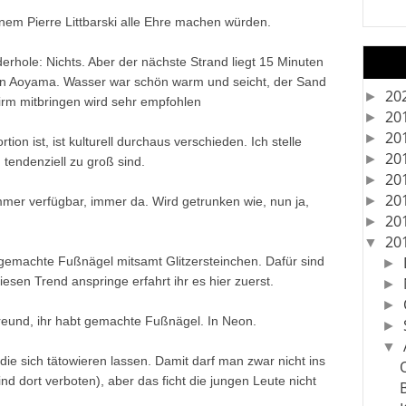
nem Pierre Littbarski alle Ehre machen würden.
ederhole: Nichts. Aber der nächste Strand liegt 15 Minuten
in Aoyama. Wasser war schön warm und seicht, der Sand
20
►
irm mitbringen wird sehr empfohlen
20
►
20
►
ion ist, ist kulturell durchaus verschieden. Ich stelle
20
►
 tendenziell zu groß sind.
20
►
20
►
mer verfügbar, immer da. Wird getrunken wie, nun ja,
20
►
20
▼
gemachte Fußnägel mitsamt Glitzersteinchen. Dafür sind
►
iesen Trend anspringe erfahrt ihr es hier zuerst.
►
►
Freund, ihr habt gemachte Fußnägel. In Neon.
►
▼
die sich tätowieren lassen. Damit darf man zwar nicht ins
nd dort verboten), aber das ficht die jungen Leute nicht