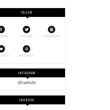
FOLLOW
EBOOK
TWITTER
INSTAGRAM
GLOVIN
PINTEREST
INSTAGRAM
@naekubi
FACEBOOK