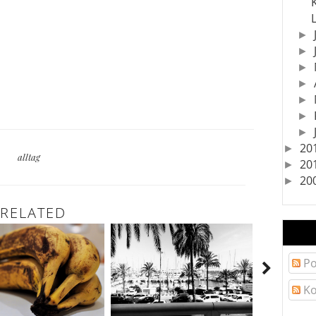
►
►
►
►
►
►
►
20
►
alltag
20
►
20
►
RELATED
Po
Ko