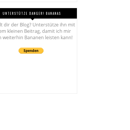
UNTERSTÜTZE DANGER! BANANAS
lt dir der Blog? Unterstütze ihn mit
em kleinen Beitrag, damit ich mir
 weiterhin Bananen leisten kann!