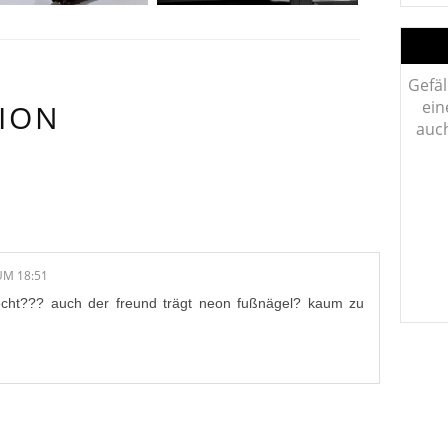
Gefäl
ein
ION
auch
/E:
UM 18:51
- echt??? auch der freund trägt neon fußnägel? kaum zu