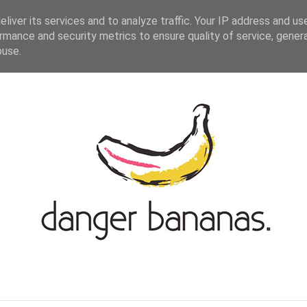
ASIAN-GERMAN BLOGROLL
KONTAKT
liver its services and to analyze traffic. Your IP address and us
rmance and security metrics to ensure quality of service, gene
buse.