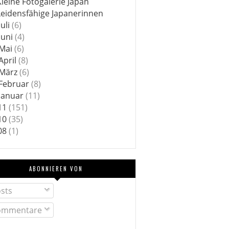
Kleine Fotogalerie Japan
Leidensfähige Japanerinnen
Juli
(6)
Juni
(4)
Mai
(6)
April
(8)
März
(6)
Februar
(8)
Januar
(11)
11
(151)
10
(35)
08
(1)
ABONNIEREN VON
sts
mmentare