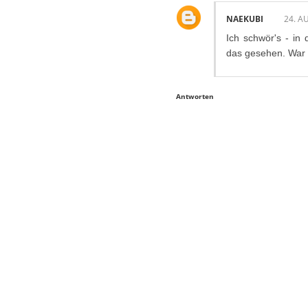
NAEKUBI
24. A
Ich schwör's - in
das gesehen. War ü
Antworten