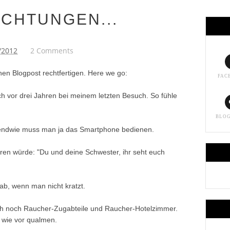
CHTUNGEN...
/2012
2 Comments
enen Blogpost rechtfertigen. Here we go:
FAC
ch vor drei Jahren bei meinem letzten Besuch. So fühle
BLO
rgendwie muss man ja das Smartphone bedienen.
ören würde: "Du und deine Schwester, ihr seht euch
 ab, wenn man nicht kratzt.
lich noch Raucher-Zugabteile und Raucher-Hotelzimmer.
 wie vor qualmen.