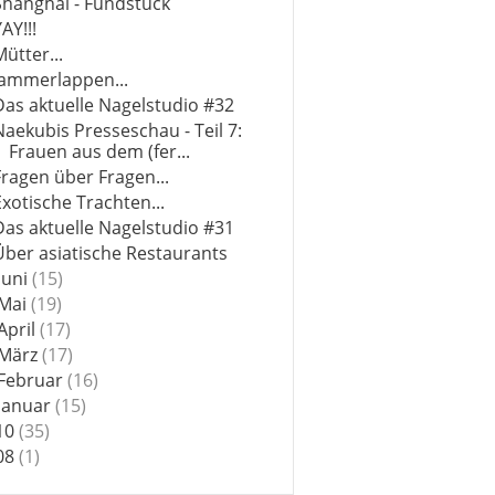
Shanghai - Fundstück
YAY!!!
Mütter...
Jammerlappen...
Das aktuelle Nagelstudio #32
Naekubis Presseschau - Teil 7:
Frauen aus dem (fer...
Fragen über Fragen...
Exotische Trachten...
Das aktuelle Nagelstudio #31
Über asiatische Restaurants
Juni
(15)
Mai
(19)
April
(17)
März
(17)
Februar
(16)
Januar
(15)
10
(35)
08
(1)