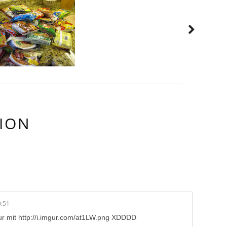
ION
R/E:
0:51
ur mit
http://i.imgur.com/at1LW.png
XDDDD