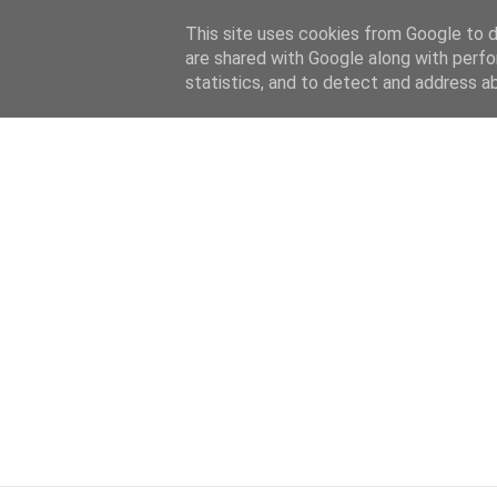
HOME
ABOUT
KATEGORIEN
This site uses cookies from Google to de
are shared with Google along with perfo
statistics, and to detect and address a