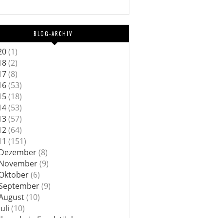
BLOG-ARCHIV
20
(1)
18
(2)
17
(8)
16
(53)
15
(18)
14
(53)
13
(57)
12
(64)
11
(151)
Dezember
(8)
November
(9)
Oktober
(6)
September
(9)
August
(10)
Juli
(10)