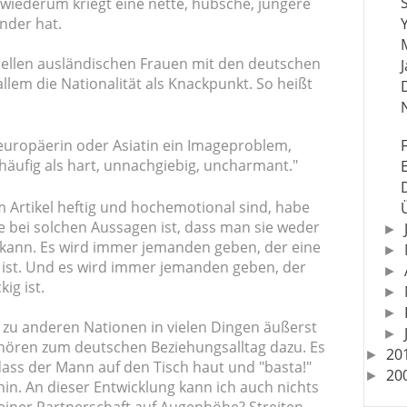
iederum kriegt eine nette, hübsche, jüngere
nder hat.
uellen ausländischen Frauen mit den deutschen
llem die Nationalität als Knackpunkt. So heißt
teuropäerin oder Asiatin ein Imageproblem,
 häufig als hart, unnachgiebig, uncharmant."
Artikel heftig und hochemotional sind, habe
 bei solchen Aussagen ist, dass man sie weder
►
 kann. Es wird immer jemanden geben, der eine
►
r ist. Und es wird immer jemanden geben, der
►
ig ist.
►
►
 zu anderen Nationen in vielen Dingen äußerst
►
ehören zum deutschen Beziehungsalltag dazu. Es
20
►
 dass der Mann auf den Tisch haut und "basta!"
20
►
fhin. An dieser Entwicklung kann ich auch nichts