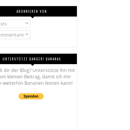
ABONNIEREN VON
sts
mmentare
UNTERSTÜTZE DANGER! BANANAS
lt dir der Blog? Unterstütze ihn mit
em kleinen Beitrag, damit ich mir
 weiterhin Bananen leisten kann!