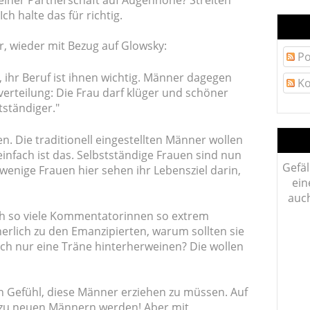
l einer Partnerschaft auf Augenhöhe? Streiten
ch halte das für richtig.
r, wieder mit Bezug auf Glowsky:
Po
 ihr Beruf ist ihnen wichtig. Männer dagegen
Ko
verteilung: Die Frau darf klüger und schöner
tständiger."
n. Die traditionell eingestellten Männer wollen
 einfach ist das. Selbstständige Frauen sind nun
Gefäl
 wenige Frauen hier sehen ihr Lebensziel darin,
ein
auch
ch so viele Kommentatorinnen so extrem
erlich zu den Emanzipierten, warum sollten sie
ch nur eine Träne hinterherweinen? Die wollen
sen Gefühl, diese Männer erziehen zu müssen. Auf
d zu neuen Männern werden! Aber mit