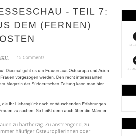
SSESCHAU - TEIL 7:
US DEM (FERNEN)
OSTEN
FAC
/2011
15 Comments
BLO
hau! Diesmal geht es um Frauen aus Osteuropa und Asien
 Frauen vorgezogen werden. Den recht interessanten
us dem Magazin der Süddeutschen Zeitung kann man
hier
 die ihr Liebesglück nach enttäuschenden Erfahrungen
Frauen zu suchen. So heißt denn auch über die Männer:
rauen zu hartherzig. Zu anstrengend, zu
 immer häufiger Osteuropäerinnen oder