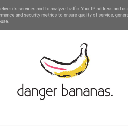
ASIAN-GERMAN BLOGROLL
KONTAKT
liver its services and to analyze traffic. Your IP address and us
rmance and security metrics to ensure quality of service, gene
buse.