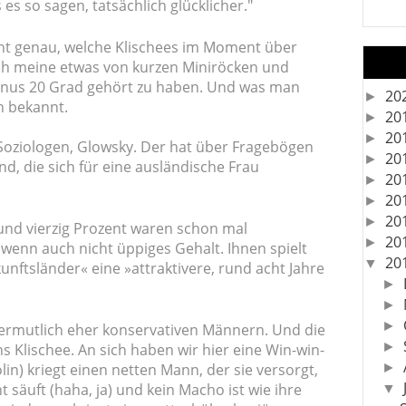
s so sagen, tatsächlich glücklicher."
icht genau, welche Klischees im Moment über
ch meine etwas von kurzen Miniröcken und
nus 20 Grad gehört zu haben. Und was man
20
►
ch bekannt.
20
►
20
►
 Soziologen, Glowsky. Der hat über Fragebögen
20
►
d, die sich für eine ausländische Frau
20
►
20
►
20
►
, und vierzig Prozent waren schon mal
20
►
, wenn auch nicht üppiges Gehalt. Ihnen spielt
20
▼
nftsländer« eine »attraktivere, rund acht Jahre
►
►
►
 vermutlich eher konservativen Männern. Und die
►
ns Klischee. An sich haben wir hier eine Win-win-
lin) kriegt einen netten Mann, der sie versorgt,
►
ht säuft (haha, ja) und kein Macho ist wie ihre
▼